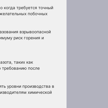
о когда требуется точный
ежелательных побочных
разования взрывоопасной
имуму риск горения и
зота, таких как
о требованию после
ять уровни производства в
оизводителям химической