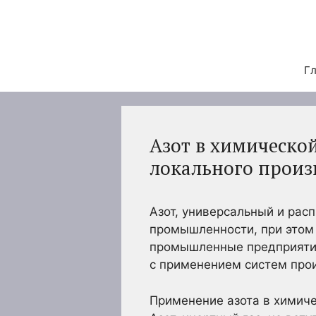
Перейти
к
содержимому
Гл
Азот в химическо
локального произ
Азот, универсальный и рас
промышленности, при этом
промышленные предприятия 
с применением систем про
Применение азота в химич