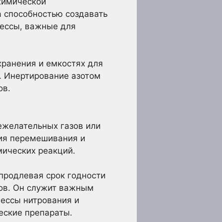
 химической
 способностью создавать
цессы, важные для
хранения и емкостях для
. Инертирование азотом
ов.
ежелательных газов или
ния перемешивания и
мических реакций.
 продлевая срок годности
тов. Он служит важным
цессы нитрования и
еские препараты.