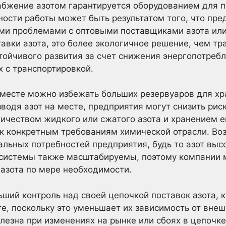
бжение азотом гарантируется оборудованием для п
ости работы может быть результатом того, что пре
и проблемами с оптовыми поставщиками азота или
тавки азота, это более экологичное решение, чем т
тойчивого развития за счет снижения энергопотреб
х с транспортировкой.
 месте можно избежать больших резервуаров для хр
водя азот на месте, предприятия могут снизить риск
чеством жидкого или сжатого азота и хранением ег
 к конкретным требованиям химической отрасли. Во
альных потребностей предприятия, будь то азот выс
 системы также масштабируемы, поэтому компании м
азота по мере необходимости.
ший контроль над своей цепочкой поставок азота, к
те, поскольку это уменьшает их зависимость от внеш
лезна при изменениях на рынке или сбоях в цепочке