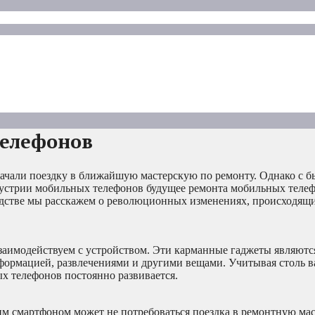
телефонов
ачали поездку в ближайшую мастерскую по ремонту. Однако с 
устрии мобильных телефонов будущее ремонта мобильных теле
одстве мы расскажем о революционных изменениях, происходящи
взаимодействуем с устройством. Эти карманные гаджеты являют
ормацией, развлечениями и другими вещами. Учитывая столь в
х телефонов постоянно развивается.
им смартфоном может не потребоваться поездка в ремонтную ма