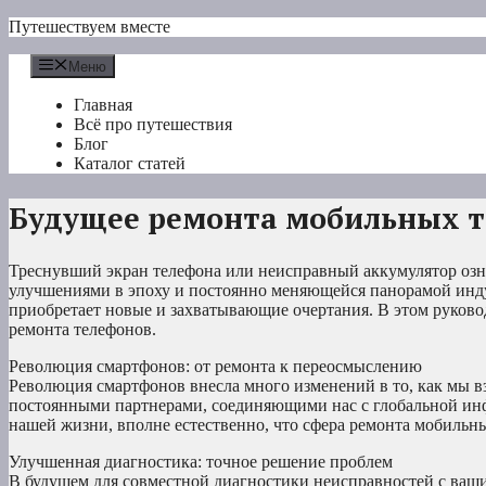
Перейти
Путешествуем вместе
к
содержимому
Меню
Главная
Всё про путешествия
Блог
Каталог статей
Будущее ремонта мобильных 
Треснувший экран телефона или неисправный аккумулятор озн
улучшениями в эпоху и постоянно меняющейся панорамой инд
приобретает новые и захватывающие очертания. В этом руков
ремонта телефонов.
Революция смартфонов: от ремонта к переосмыслению
Революция смартфонов внесла много изменений в то, как мы 
постоянными партнерами, соединяющими нас с глобальной инф
нашей жизни, вполне естественно, что сфера ремонта мобильны
Улучшенная диагностика: точное решение проблем
В будущем для совместной диагностики неисправностей с ваш