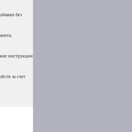
обавки без
монта,
ткие инструкции
йств за счет