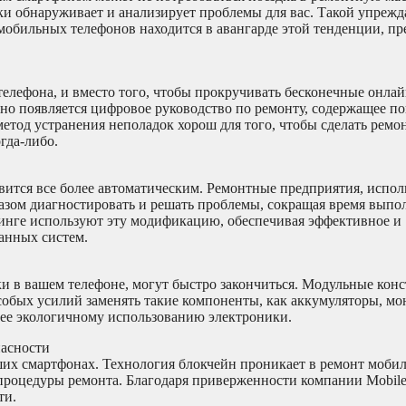
ки обнаруживает и анализирует проблемы для вас. Такой упреж
мобильных телефонов находится в авангарде этой тенденции, пр
.
телефона, и вместо того, чтобы прокручивать бесконечные онла
но появляется цифровое руководство по ремонту, содержащее п
етод устранения неполадок хорош для того, чтобы сделать рем
гда-либо.
овится все более автоматическим. Ремонтные предприятия, испо
азом диагностировать и решать проблемы, сокращая время выпо
инге используют эту модификацию, обеспечивая эффективное и
анных систем.
ки в вашем телефоне, могут быстро закончиться. Модульные кон
особых усилий заменять такие компоненты, как аккумуляторы, м
лее экологичному использованию электроники.
пасности
аших смартфонах. Технология блокчейн проникает в ремонт моби
процедуры ремонта. Благодаря приверженности компании Mobile 
ти.