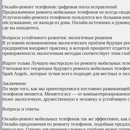
Онлайн-ремонт телефонов: цифровая эпоха исправлений
Предназначение ремонта мобильных телефонов не всегда свод
Услугионлайн-ремонта телефонов пользуются все большим вним
обслуживание, не выходя из дома. Онлайн-источники и руково
где вы находитесь.
Вопросы устойчивого развития: экологичные решения
В условиях возникновения экологических проблем будущее рем
предприятия внедряют практику, в которой приоритет отдается
приверженность экологичным методам соответствует этим гло
Ищите только Лучшую мастерскую по ремонту мобильных теле
Учитывая все тенденции будущего ремонта мобильных телефоно
Spark Angels , которые лучше всего подходят для местных и он
Заключение
По мере того, как мы ориентируемся в постоянно развивающейс
телефонов меняется. Меняется все — от компьютеризированног
более экологичную, дружественную к человеку и устойчивую с
Вопросы и ответы
Онлайн-ремонт мобильных телефонов так же эффективен, как 
Онлайн-предложения по ремонту телефонов, подобные предложен
неполадки. Однако для решения сложных проблем может потре