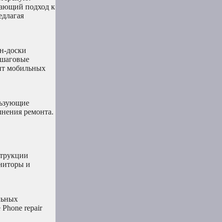
дающий подход к
едлагая
йн-доски
ошаговые
онт мобильных
льзующие
лнения ремонта.
струкции
ониторы и
льных
Phone repair