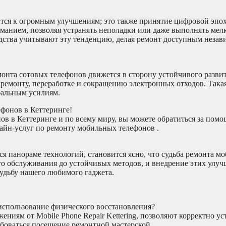
ится к огромным улучшениям; это также принятие цифровой эпох
анием, позволяя устранять неполадки или даже выполнять мелк
дства учитывают эту тенденцию, делая ремонт доступным незави
онта сотовых телефонов движется в сторону устойчивого разви
 ремонту, переработке и сокращению электронных отходов. Така
бальным усилиям.
фонов в Кеттеринге!
в в Кеттеринге и по всему миру, вы можете обратиться за помо
лайн-услуг по ремонту мобильных телефонов .
я панораме технологий, становится ясно, что судьба ремонта м
о обслуживания до устойчивых методов, и внедрение этих улуч
удьбу нашего любимого гаджета.
использование физического восстановления?
иям от Mobile Phone Repair Kettering, позволяют корректно ус
боваться посещение ремонтной мастерской.