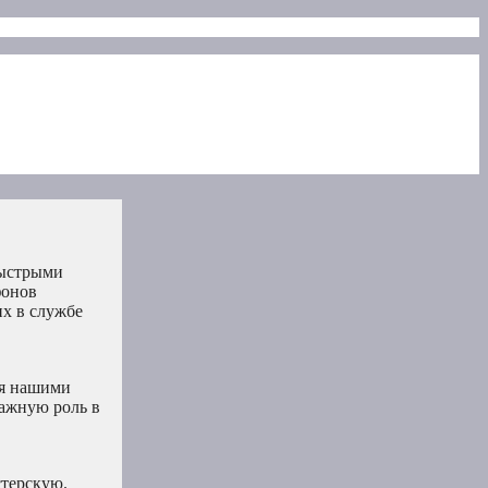
быстрыми
фонов
х в службе
ся нашими
ажную роль в
стерскую.