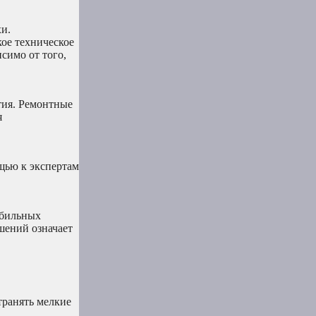
и.
ое техническое
симо от того,
тия. Ремонтные
я
щью к экспертам
обильных
шений означает
транять мелкие