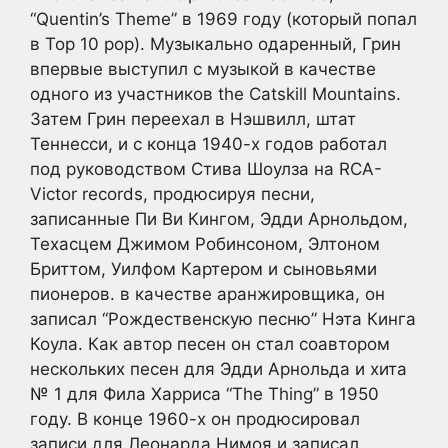
“Quentin’s Theme” в 1969 году (который попал
в Top 10 pop). Музыкально одаренный, Грин
впервые выступил с музыкой в качестве
одного из участников the Catskill Mountains.
Затем Грин переехал в Нэшвилл, штат
Теннесси, и с конца 1940-х годов работал
под руководством Стива Шоулза на RCA-
Victor records, продюсируя песни,
записанные Пи Ви Кингом, Эдди Арнольдом,
Техасцем Джимом Робинсоном, Элтоном
Бриттом, Уилфом Картером и сыновьями
пионеров. в качестве аранжировщика, он
записал “Рождественскую песню” Нэта Кинга
Коула. Как автор песен он стал соавтором
нескольких песен для Эдди Арнольда и хита
№ 1 для Фила Харриса “The Thing” в 1950
году. В конце 1960-х он продюсировал
записи для Леонарда Нимоя и записал