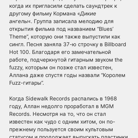
когда их пригласили сделать саундтрек к
другому фильму Кормана «
Дикие
ангелы
«. Группа записала мелодию для
открытия фильма под названием “Blues’
Theme”, которую они также выпустили как
сингл. Песня заняла 37-ю строчку в Billboard
Hot 100. Благодаря его замечательной
работе, подчеркнутой гитарным звуком the
fuzzy, которым он позже стал известен,
Аллана даже спустя годы назвали “Королем
Fuzz-гитары”.
Когда Sidewalk Records распались в 1968
году, Аллан недолго проработал в MGM
Records. Несмотря на то, что он стал
известен как чудо с одним хитом, он по-
прежнему пользуется своим культовым
статусом и продолжает выпускать пластинки