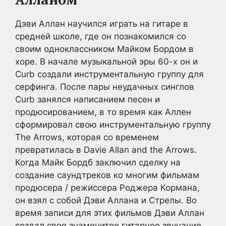
Дэви Аллан научился играть на гитаре в
средней школе, где он познакомился со
своим одноклассником Майком Бордом в
хоре. В начале музыкальной эры 60-х он и
Curb создали инструментальную группу для
серфинга. После пары неудачных синглов
Curb занялся написанием песен и
продюсированием, в то время как Аллен
сформировал свою инструментальную группу
The Arrows, которая со временем
превратилась в Davie Allan and the Arrows.
Когда Майк Бордб заключил сделку на
создание саундтреков ко многим фильмам
продюсера / режиссера Роджера Кормана,
он взял с собой Дэви Аллана и Стрелы. Во
время записи для этих фильмов Дэви Аллан
создал свое знаменитое гитарное звучание