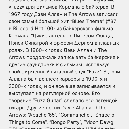
«Fuzz» для фильмов Кормана о байкерах. В
1967 году Дэви Аллан и The Arrows записали
свой самый большой хит “Blues Theme” (#37
в Billboard Hot 100) из байкерского фильма
Кормана “Дикие ангелы” с Питером Фонда,
Нэнси Синатрой и Брюсом Дерном в главных
ролях. В 1960-х годах Дэви Аллан и The
Arrows продолжали записывать байкерские и
другие саундтреки к фильмам, используя
свой фирменный гитарный звук “Fuzz”. У Дэви
Аллана был всплеск карьеры в 1990-х и
2000-х годах, и он все еще записывается и
выступает на регулярной основе. Его
творение “Fuzz Guitar” сделало его легендой
гитары.Другие песни Davie Allan and the
Arrows: “Apache ’65”, “Commanche”, “Shape of
Things to Come”, “Bongo Party”, “Moon Dawg