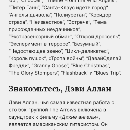
’65”, “Chopper”, “Theme From the Wild Angels”,
“Питер Ганн”, “Санта-Клаус идетв город”,
“Ангелы дьявола”, “Полиуретан”, “Коридор
страха”, “Неизвестное”, “Встреча”, “Тема
прирожденных неудачников”,
“Экстрасенсорный обман”, “Открой дроссель”,
“Эксперимент в терроре”, “Безумный”,
“Недостающее звено”, ”Цикл-деликатес“,
”Король пушок“, «Тропа войны”, “ДавайСделай
Фредди”, “Granny Goose”, “Blue Christmas”,
“The Glory Stompers”, “Flashback” и “Blues Trip”.
Знакомьтесь, Дэви Аллан
Дэви Аллан, чья самая известная работа с
его бэк-группой The Arrows включена в
саундтрек к фильму «
Дикие ангелы
«,
является американским гитаристом. Он