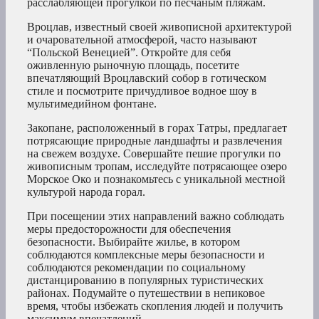
расслабляющей прогулкой по песчаным пляжам.
Вроцлав, известный своей живописной архитектурой
и очаровательной атмосферой, часто называют
“Польской Венецией”. Откройте для себя
оживленную рыночную площадь, посетите
впечатляющий Вроцлавский собор в готическом
стиле и посмотрите причудливое водное шоу в
мультимедийном фонтане.
Закопане, расположенный в горах Татры, предлагает
потрясающие природные ландшафты и развлечения
на свежем воздухе. Совершайте пешие прогулки по
живописным тропам, исследуйте потрясающее озеро
Морское Око и познакомьтесь с уникальной местной
культурой народа горал.
При посещении этих направлений важно соблюдать
меры предосторожности для обеспечения
безопасности. Выбирайте жилье, в котором
соблюдаются комплексные меры безопасности и
соблюдаются рекомендации по социальному
дистанцированию в популярных туристических
районах. Подумайте о путешествии в непиковое
время, чтобы избежать скопления людей и получить
максимум впечатлений.