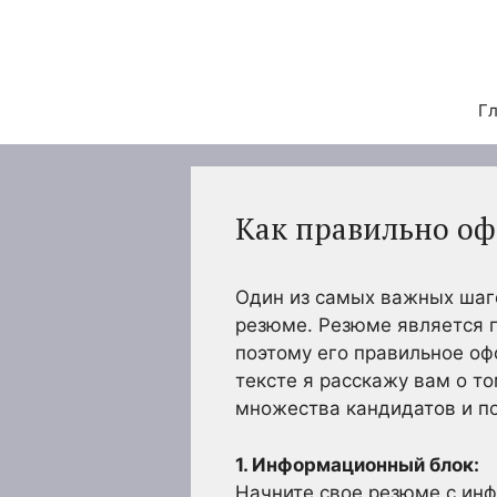
Перейти
к
содержимому
Гл
Как правильно оф
Один из самых важных шаго
резюме. Резюме является п
поэтому его правильное о
тексте я расскажу вам о т
множества кандидатов и п
1. Информационный блок:
Начните свое резюме с ин