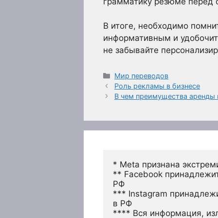
грамматику резюме перед 
В итоге, необходимо помн
информативным и удобочит
не забывайте персонализи
Рубрики
Мир переводов
Роль рекламы в бизнесе
В чем преимущества аренды 
* Meta признана экстрем
** Facebook принадлежит
РФ
*** Instagram принадлеж
в РФ 
**** Вся информация, из