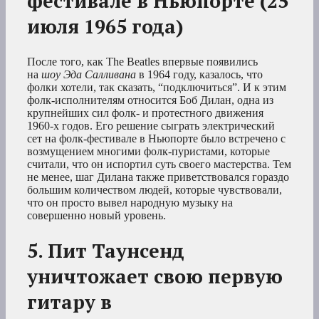
фестивале в Ньюпорте (25
июля 1965 года)
После того, как The Beatles впервые появились
на
шоу Эда Салливана
в 1964 году, казалось, что
фолки хотели, так сказать, “подключиться”. И к этим
фолк-исполнителям относится Боб Дилан, одна из
крупнейших сил фолк- и протестного движения
1960-х годов. Его решение сыграть электрический
сет на фолк-фестивале в Ньюпорте было встречено с
возмущением многими фолк-пуристами, которые
считали, что он испортил суть своего мастерства. Тем
не менее, шаг Дилана также приветствовался гораздо
большим количеством людей, которые чувствовали,
что он просто вывел народную музыку на
совершенно новый уровень.
5. Пит Таунсенд
уничтожает свою первую
гитару в