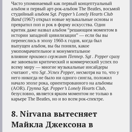
Часто упоминаемый как первый концептуальный
альбом и первый арт-рок-альбом The Beatles, восьмой
студийный альбом
Sgt. Pepper’s Lonely Hearts Club
Band
(1967) открыл новые музыкальные основы и
превратил поп и рок в форму искусства. Один
критик даже назвал альбом “решающим моментом в
истории западной цивилизации” — если бы вы
перенеслись в эпоху 1960-х годов, когда был
выпущен альбом, вы бы поняли, какое
умопомрачительное и монументальное
влияние
произвел сержант Пеппер
.
Sgt . Pepper
сразу
же завоевали критический и коммерческий успех по
всему миру — многие музыкальные инсайдеры
считают , что
Sgt .Успех Pepper
, несмотря на то, что у
него никогда не было ни одного сингла, положил
начало эпохе рока, ориентированного на альбомы
(AOR).
Группа Sgt. Pepper’s Lonely Hearts Club
,
безусловно, является ярким моментом не только в
карьере The Beatles, но и во всем рок-спектре.
8. Nirvana вытесняет
Майкла Джексона в