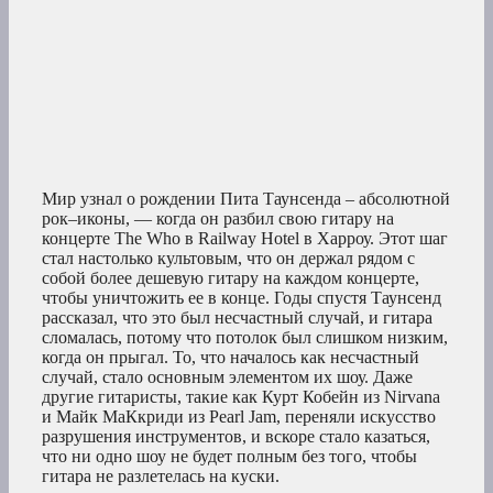
Мир узнал о рождении Пита Таунсенда – абсолютной
рок–иконы, — когда он разбил свою гитару на
концерте The Who в Railway Hotel в Харроу. Этот шаг
стал настолько культовым, что он держал рядом с
собой более дешевую гитару на каждом концерте,
чтобы уничтожить ее в конце. Годы спустя Таунсенд
рассказал, что это был несчастный случай, и гитара
сломалась, потому что потолок был слишком низким,
когда он прыгал. То, что началось как несчастный
случай, стало основным элементом их шоу. Даже
другие гитаристы, такие как Курт Кобейн из Nirvana
и Майк МаКкриди из Pearl Jam, переняли искусство
разрушения инструментов, и вскоре стало казаться,
что ни одно шоу не будет полным без того, чтобы
гитара не разлетелась на куски.