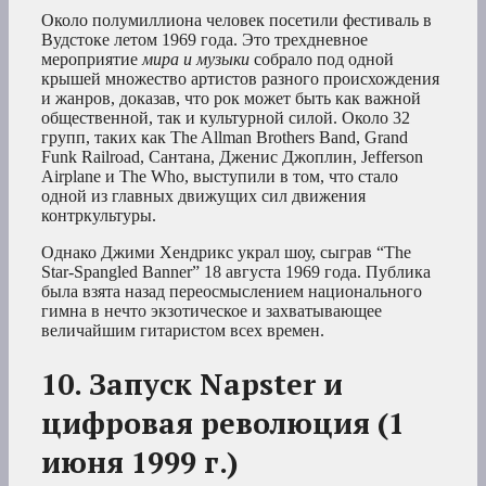
Около полумиллиона человек посетили фестиваль в
Вудстоке летом 1969 года. Это трехдневное
мероприятие
мира и музыки
собрало под одной
крышей множество артистов разного происхождения
и жанров, доказав, что рок может быть как важной
общественной, так и культурной силой. Около 32
групп, таких как The Allman Brothers Band, Grand
Funk Railroad, Сантана, Дженис Джоплин, Jefferson
Airplane и The Who, выступили в том, что стало
одной из главных движущих сил движения
контркультуры.
Однако Джими Хендрикс украл шоу, сыграв “The
Star-Spangled Banner” 18 августа 1969 года. Публика
была взята назад переосмыслением национального
гимна в нечто экзотическое и захватывающее
величайшим гитаристом всех времен.
10. Запуск Napster и
цифровая революция (
1
июня 1999 г.)