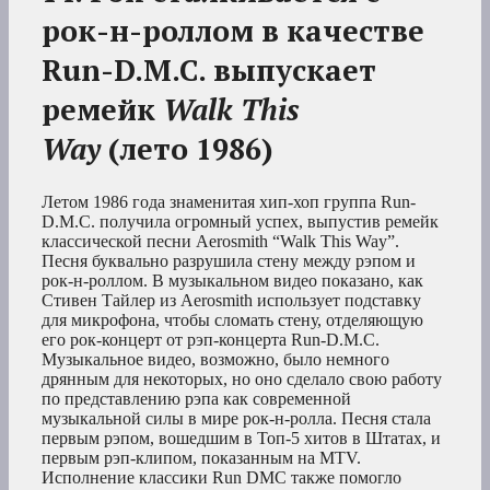
рок-н-роллом в качестве
Run-D.M.C. выпускает
ремейк
Walk This
Way
(лето 1986)
Летом 1986 года знаменитая хип-хоп группа Run-
D.M.C. получила огромный успех, выпустив ремейк
классической песни Aerosmith “Walk This Way”.
Песня буквально разрушила стену между рэпом и
рок-н-роллом. В музыкальном видео показано, как
Стивен Тайлер из Aerosmith использует подставку
для микрофона, чтобы сломать стену, отделяющую
его рок-концерт от рэп-концерта Run-D.M.C.
Музыкальное видео, возможно, было немного
дрянным для некоторых, но оно сделало свою работу
по представлению рэпа как современной
музыкальной силы в мире рок-н-ролла. Песня стала
первым рэпом, вошедшим в Топ-5 хитов в Штатах, и
первым рэп-клипом, показанным на MTV.
Исполнение классики Run DMC также помогло