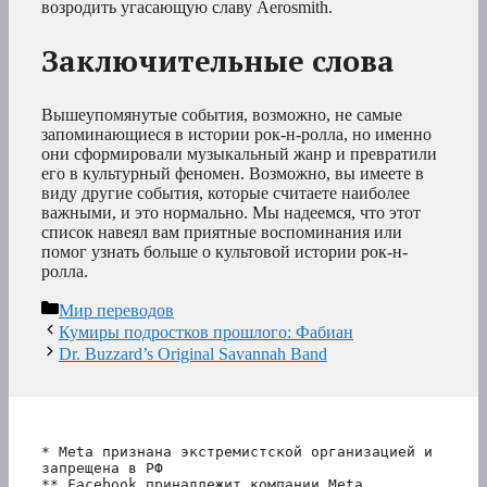
возродить угасающую славу Aerosmith.
Заключительные слова
Вышеупомянутые события, возможно, не самые
запоминающиеся в истории рок-н-ролла, но именно
они сформировали музыкальный жанр и превратили
его в культурный феномен. Возможно, вы имеете в
виду другие события, которые считаете наиболее
важными, и это нормально. Мы надеемся, что этот
список навеял вам приятные воспоминания или
помог узнать больше о культовой истории рок-н-
ролла.
Рубрики
Мир переводов
Кумиры подростков прошлого: Фабиан
Dr. Buzzard’s Original Savannah Band
* Meta признана экстремистской организацией и 
запрещена в РФ
** Facebook принадлежит компании Meta, 