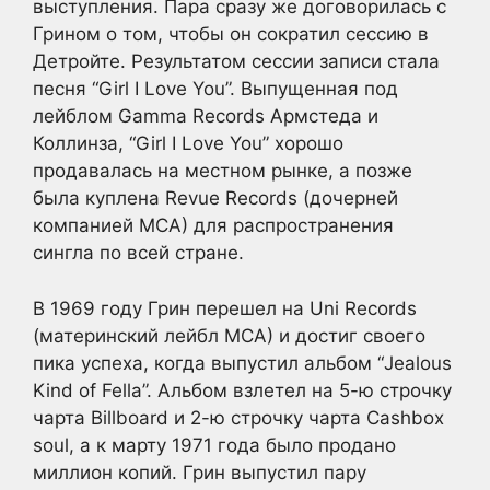
выступления. Пара сразу же договорилась с
Грином о том, чтобы он сократил сессию в
Детройте. Результатом сессии записи стала
песня “Girl I Love You”. Выпущенная под
лейблом Gamma Records Армстеда и
Коллинза, “Girl I Love You” хорошо
продавалась на местном рынке, а позже
была куплена Revue Records (дочерней
компанией MCA) для распространения
сингла по всей стране.
В 1969 году Грин перешел на Uni Records
(материнский лейбл MCA) и достиг своего
пика успеха, когда выпустил альбом “Jealous
Kind of Fella”. Альбом взлетел на 5-ю строчку
чарта Billboard и 2-ю строчку чарта Cashbox
soul, а к марту 1971 года было продано
миллион копий. Грин выпустил пару