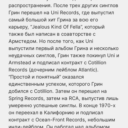
распространения. После трех других синглов
Грин перешел на Uni Records, где выпустил
самый большой хит Грина за всю его
карьеру, “Jealous Kind Of Fella”, который
также был написан в соавторстве с
Армстедом. Но после того, как Uni
выпустили первый альбом Грина и несколько
неудачных синглов, Грин также покинул Uni и
Armstead и подписал контракт с Cotillion
Records (дочерним лейблом Atlantic).
“Простой и понятный” оказался
единственным успехом, которого Грин
добился с Cotillion. Затем он перешел на
Spring Records, затем на RCA, выпустив лишь
умеренно успешные синглы. В конце 1970-х
он переехал в Калифорнию и подписал
контракт с Ocean-Front Records, небольшим
инди-лейблом. Он работал над альбомом,