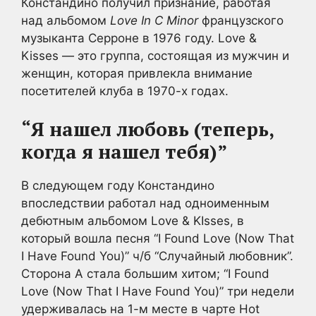
Констандино получил признание, работая
над альбомом
Love In C Minor
французского
музыканта Серроне в 1976 году. Love &
Kisses — это группа, состоящая из мужчин и
женщин, которая привлекла внимание
посетителей клуба в 1970-х годах.
“Я нашел любовь (теперь,
когда я нашел тебя)”
В следующем году Констандино
впоследствии работал над одноименным
дебютным альбомом Love & KIsses, в
который вошла песня “I Found Love (Now That
I Have Found You)” ч/б “Случайный любовник”.
Сторона A стала большим хитом; “I Found
Love (Now That I Have Found You)” три недели
удерживалась на 1-м месте в чарте Hot