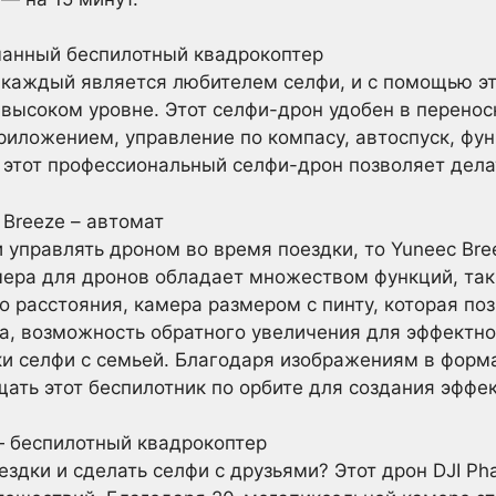
манный беспилотный квадрокоптер
каждый является любителем селфи, и с помощью это
 высоком уровне. Этот селфи-дрон удобен в переноск
риложением, управление по компасу, автоспуск, фун
этот профессиональный селфи-дрон позволяет дела
Breeze – автомат
и управлять дроном во время поездки, то Yuneec Br
камера для дронов обладает множеством функций, та
 расстояния, камера размером с пинту, которая поз
а, возможность обратного увеличения для эффектно
и селфи с семьей. Благодаря изображениям в форма
ть этот беспилотник по орбите для создания эффек
— беспилотный квадрокоптер
ездки и сделать селфи с друзьями? Этот дрон DJI P