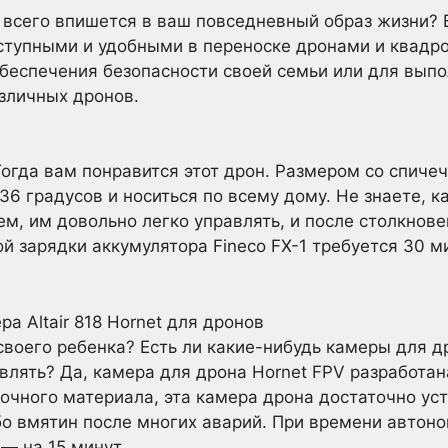
 всего впишется в ваш повседневный образ жизни? В
ступными и удобными в переноске дронами и квадр
беспечения безопасности своей семьи или для выпо
зличных дронов.
гда вам понравится этот дрон. Размером со спичеч
36 градусов и носиться по всему дому. Не знаете, к
м, им довольно легко управлять, и после столкнове
й зарядки аккумулятора Fineco FX-1 требуется 30 ми
а Altair 818 Hornet для дронов
 своего ребенка? Есть ли какие-нибудь камеры для 
влять? Да, камера для дрона Hornet FPV разработан
очного материала, эта камера дрона достаточно ус
о вмятин после многих аварий. При времени автоно
— на 15 минут.