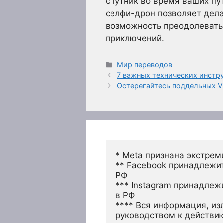
спутник во время ваших пу
селфи-дрон позволяет дела
возможность преодолевать
приключений.
Рубрики
Мир переводов
7 важных технических инстру
Остерегайтесь поддельных V
* Meta признана экстрем
** Facebook принадлежит
РФ
*** Instagram принадлеж
в РФ 
**** Вся информация, из
руководством к действи