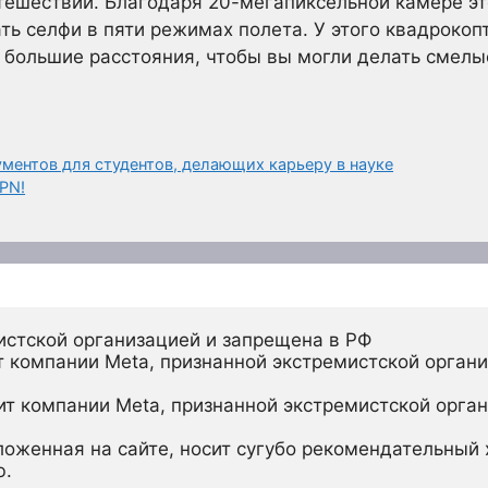
тешествий. Благодаря 20-мегапиксельной камере э
ть селфи в пяти режимах полета. У этого квадрокоп
 большие расстояния, чтобы вы могли делать смелы
ментов для студентов, делающих карьеру в науке
PN!
истской организацией и запрещена в РФ
 компании Meta, признанной экстремистской органи
ит компании Meta, признанной экстремистской орган
ложенная на сайте, носит сугубо рекомендательный х
ю.