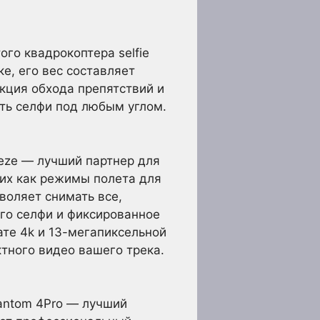
го квадрокоптера selfie
е, его вес составляет
кция обхода препятствий и
ть селфи под любым углом.
eeze — лучший партнер для
ких как режимы полета для
воляет снимать все,
го селфи и фиксированное
те 4k и 13-мегапиксельной
тного видео вашего трека.
hantom 4Pro — лучший