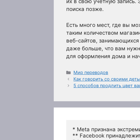
их в свою учетную запись. 
поиска позже.
Есть много мест, где вы м
таким количеством магази
веб-сайтов, занимающихся т
даже больше, что вам нужн
для оформления дома и на
Рубрики
Мир переводов
Как говорить со своими дет
5 способов продлить цвет в
* Meta признана экстрем
** Facebook принадлежит