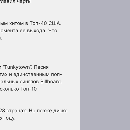
зглавил чарты
нным хитом в Топ-40 США.
момента ее выхода. Что
.
м “Funkytown”. Песня
артах и единственным поп-
альных синглов Billboard.
сколько Топ-10
28 странах. Но позже диско
5 году.