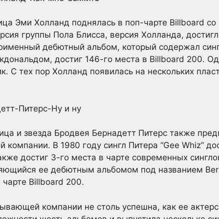
ца Эми Холланд поднялась в поп-чарте Billboard с
ерсия группы Пола Блисса, версия Холланда, достигла
дноименный дебютный альбом, который содержал син
дональдом, достиг 146-го места в Billboard 200. 
к. С тех пор Холланд появилась на нескольких пласт
ица и звезда Бродвея Бернадетт Питерс также пред
компании. В 1980 году сингл Питера “Gee Whiz” дос
 также достиг 3-го места в чарте современных синглов
яющийся ее дебютным альбомом под названием Berna
 чарте Billboard 200.
сывающей компании не столь успешна, как ее актерс
ложности шесть альбомов и выпустила несколько си