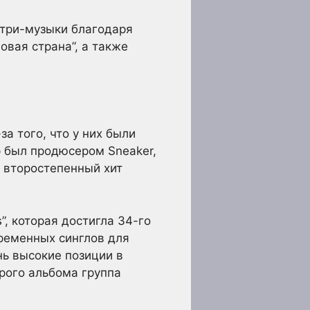
антри-музыки благодаря
овая страна”, а также
за того, что у них были
р был продюсером Sneaker,
и второстепенный хит
”, которая достигла 34-го
овременных синглов для
ень высокие позиции в
орого альбома группа