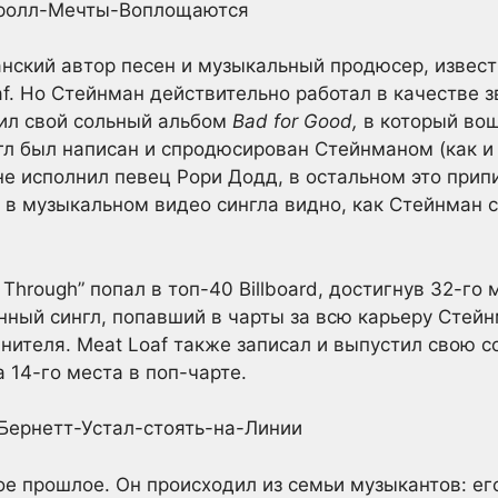
ский автор песен и музыкальный продюсер, извест
af. Но Стейнман действительно работал в качестве 
стил свой сольный альбом
Bad for Good,
в который воше
гл был написан и спродюсирован Стейнманом (как и
сне исполнил певец Рори Додд, в остальном это при
 в музыкальном видео сингла видно, как Стейнман с
Through” попал в топ-40 Billboard, достигнув 32-го м
ный сингл, попавший в чарты за всю карьеру Стейн
ителя. Meat Loaf также записал и выпустил свою с
а 14-го места в поп-чарте.
ое прошлое. Он происходил из семьи музыкантов: е