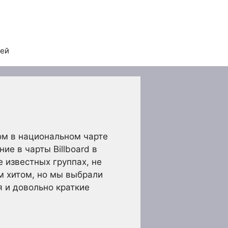
тей
том в национальном чарте
ние в чарты Billboard в
е известных группах, не
им хитом, но мы выбрали
я и довольно краткие