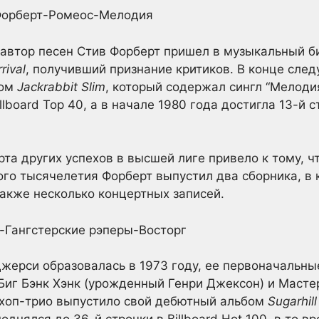
автор песен Стив Форберт пришел в музыкальный биз
rival
, получивший признание критиков. В конце сле
бом
Jackrabbit Slim
, который содержал сингл “Мелоди
llboard Top 40, а в начале 1980 года достигла 13-й с
та других успехов в высшей лиге привело к тому, ч
вого тысячелетия Форберт выпустил два сборника, в
акже несколько концертных записей.
-Джерси образовалась в 1973 году, ее первоначальн
Биг Бэнк Хэнк (урожденный Генри Джексон) и Маст
п-хоп-трио выпустило свой дебютный альбом
Sugarhil