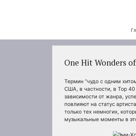
Перейти
к
содержимому
Гл
One Hit Wonders of
Термин “чудо с одним хито
США, в частности, в Top 40 
зависимости от жанра, успе
повлияют на статус артиста
только тех немногих, кото
музыкальные моменты в эт