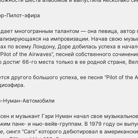
дает многогранным талантом — она певица, автор п
иализирующаяся на импровизации. Начав свою музы
ах по всему Лондону, Доре добилась успеха в начал
lot of the Airwaves”, песней собственного сочинени
 но достиг 66-го места только в ее родной стране, Ве
ся другого большого успеха, ее песня “Pilot of the 
диоэфира.
есен и музыкант Гэри Нуман начал свое музыкально
ким панк- и нью-вейв-группам. В 1979 году он вып
le
, сингл “Cars” которого дебютировал в американски