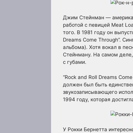
Джим Стейнман — американ
работой с певицей Meat Lo
того. В 1981 году он выпу
Dreams Come Through”. Син
альбома). Хотя вокал в пе
Стейнману. На самом деле,
с губами.
“Rock and Roll Dreams Come 
должен был быть единствен
звукозаписывающего исполн
1994 году, которая достигл
У Рокки Бернетта интересн