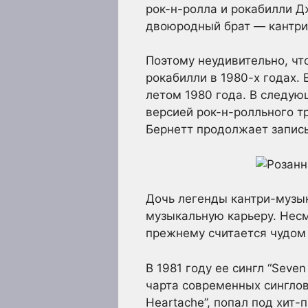
рок-н-ролла и рокабилли Д
двоюродный брат — кантри-
Поэтому неудивительно, чт
рокабилли в 1980-х годах. Ег
летом 1980 года. В следую
версией рок-н-ролльного тр
Бернетт продолжает записы
Дочь легенды кантри-музы
музыкальную карьеру. Несм
прежнему считается чудом 
В 1981 году ее сингл “Seven
чарта современных синглов 
Heartache”, попал под хит-п