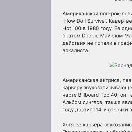
Американская поп-рок-певи
“How Do I Survive”. Кавер-в
Hot 100 в 1980 году. Ее о
братом Doobie Майклом Мак
действия не попали в графи
вокалиста.
Американская актриса, пев
карьеру звукозаписывающей 
чарте Billboard Top 40; он
Альбом синглов, также явл
году достиг 114-й строчки в
Хотя ее карьера звукозапи
Питерс записала в общей с