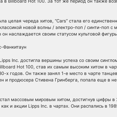
а в Billboard Hot 100. За тот же период он также во
ыла целая череда хитов, “Cars” стала его единстве
классикой новой волны / электро-поп / синти-поп с 
о он наслаждается своим статусом культовой фигуры
 Lipps Inc. достигла вершины успеха со своим сингло
Billboard Hot 100, став их самым высоким хитом в ч
80-х годов. Он также занял 1-е место в чарте танцев
ен и продюсера Стивена Гринберга, попала еще в не
 стал массовым мировым хитом, достигнув цифры в 
как и акции Lipps Inc. в чартах. Они распались в 198