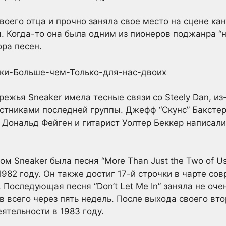
своего отца и прочно заняла свое место на сцене к
 Когда-то она была одним из пионеров поджанра “н
ора песен.
ежья Sneaker имела тесные связи со Steely Dan, из-
стниками последней группы. Джефф “Скунс” Баксте
D Дональд Фейген и гитарист Уолтер Беккер написал
 Sneaker была песня “More Than Just the Two of Us
в 1982 году. Он также достиг 17-й строчки в чарте с
. Последующая песня “Don’t Let Me In” заняла не оч
в всего через пять недель. После выхода своего вт
ятельности в 1983 году.