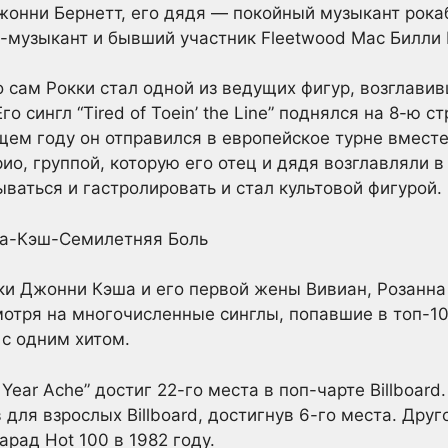
жонни Бернетт, его дядя — покойный музыкант рокаб
музыкант и бывший участник Fleetwood Mac Билли 
о сам Рокки стал одной из ведущих фигур, возглав
о сингл “Tired of Toein’ the Line” поднялся на 8-ю ст
щем году он отправился в европейское турне вместе
ио, группой, которую его отец и дядя возглавляли в
ваться и гастролировать и стал культовой фигурой.
ки Джонни Кэша и его первой жены Вивиан, Розанна
отря на многочисленные синглы, попавшие в топ-10 
с одним хитом.
 Year Ache” достиг 22-го места в поп-чарте Billboar
для взрослых Billboard, достигнув 6-го места. Друго
арад Hot 100 в 1982 году.