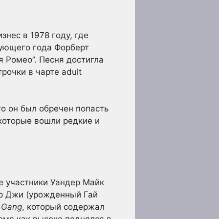
нес в 1978 году, где
дующего года Форберт
я Ромео”. Песня достигла
трочки в чарте adult
то он был обречен попасть
 которые вошли редкие и
ые участники Уандер Майк
ер Джи (урожденный Гай
l Gang
, который содержал