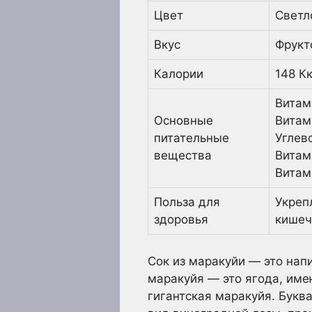
Цвет
Светл
Вкус
Фрукт
Калории
148 К
Витам
Основные
Витам
питательные
Углев
вещества
Витам
Витам
Польза для
Укреп
здоровья
кишеч
Сок из маракуйи — это нап
маракуйя — это ягода, име
гигантская маракуйя. Буква