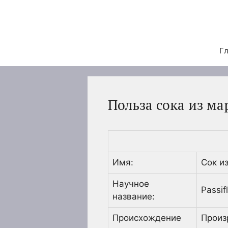
Перейти
к
содержимому
Гл
Польза сока из ма
Имя:
Сок и
Научное
Passif
название:
Происхождение
Произ