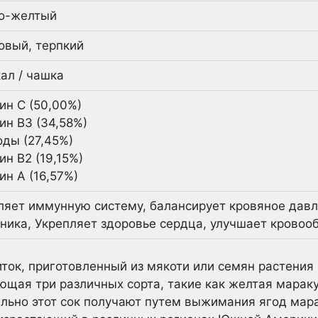
о-желтый
овый, терпкий
кал / чашка
ин С (50,00%)
ин В3 (34,58%)
оды (27,45%)
ин В2 (19,15%)
ин А (16,57%)
ляет иммунную систему, балансирует кровяное давл
ника, Укрепляет здоровье сердца, улучшает крово
иток, приготовленный из мякоти или семян растения
ющая три различных сорта, такие как желтая марак
льно этот сок получают путем выжимания ягод мараку