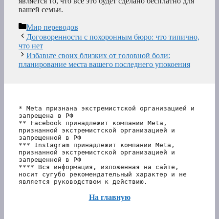
является то, что все это будет сделано бесплатно для
вашей семьи.
Рубрики
Мир переводов
Договоренности с похоронным бюро: что типично,
что нет
Избавьте своих близких от головной боли:
планирование места вашего последнего упокоения
* Meta признана экстремистской организацией и 
запрещена в РФ
** Facebook принадлежит компании Meta, 
признанной экстремистской организацией и 
запрещенной в РФ
*** Instagram принадлежит компании Meta, 
признанной экстремистской организацией и 
запрещенной в РФ 
**** Вся информация, изложенная на сайте, 
носит сугубо рекомендательный характер и не 
является руководством к действию.
На главную