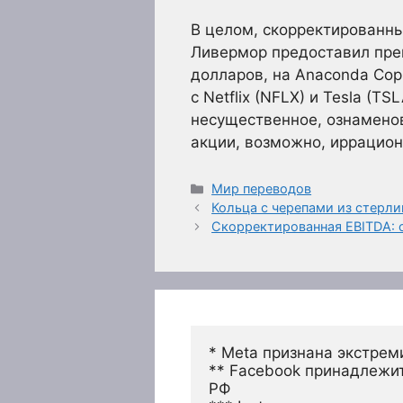
В целом, скорректированны
Ливермор предоставил прев
долларов, на Anaconda Cop
с Netflix (NFLX) и Tesla (
несущественное, ознамено
акции, возможно, иррацио
Рубрики
Мир переводов
Кольца с черепами из стерлин
Скорректированная EBITDA: 
* Meta признана экстрем
** Facebook принадлежит
РФ