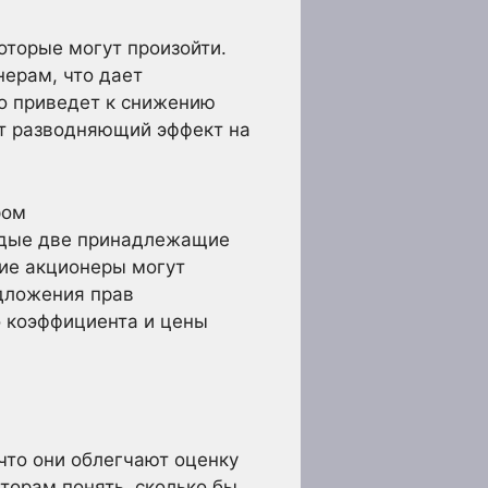
оторые могут произойти.
ерам, что дает
то приведет к снижению
т разводняющий эффект на
ром
ждые две принадлежащие
щие акционеры могут
едложения прав
о коэффициента и цены
что они облегчают оценку
торам понять, сколько бы