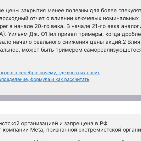
е цены закрытия менее полезны для более спекуля
осходный отчет о влиянии ключевых номинальных ц
per в начале 20-го века. В начале 21-го века анал
TSLA). Уильям Дж. О’Нил привел примеры, когда дробл
вало начало реального снижения цены акций.
2
Влия
нальное, может быть примером самореализующегося
гового серебра: почему, где и кто их носит
определение, формула и как рассчитать
истской организацией и запрещена в РФ
 компании Meta, признанной экстремистской органи