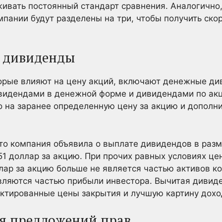
живать постоянный стандарт сравнения. Аналогично
мпании будут разделены на три, чтобы получить ск
а дивиденды
орые влияют на цену акций, включают денежные ди
видендами в денежной форме и дивидендами по акц
 на заранее определенную цену за акцию и дополн
о компания объявила о выплате дивидендов в разм
51 доллар за акцию. При прочих равных условиях це
ллар за акцию больше не является частью активов к
ляются частью прибыли инвестора. Вычитая дивид
ектированные цены закрытия и лучшую картину дохо
я предложений прав