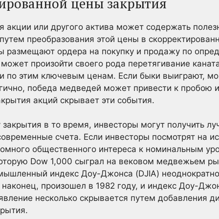
тированной цены закрытия
я акции или другого актива может содержать поле
путем преобразования этой цены в скорректированн
ы размещают ордера на покупку и продажу по опре
е может произойти своего рода перетягивание канат
 по этим ключевым ценам. Если быки выиграют, мо
огично, победа медведей может привести к пробою 
крытия акций скрывает эти события.
 закрытия в то время, инвесторы могут получить лу
 современные счета. Если инвесторы посмотрят на ис
ромного общественного интереса к номинальным ур
которую Dow 1,000 сыграл на вековом медвежьем рын
мышленный индекс Доу-Джонса (DJIA) неоднократно 
, наконец, произошел в 1982 году, и индекс Доу-Джо
явление несколько скрывается путем добавления д
крытия.