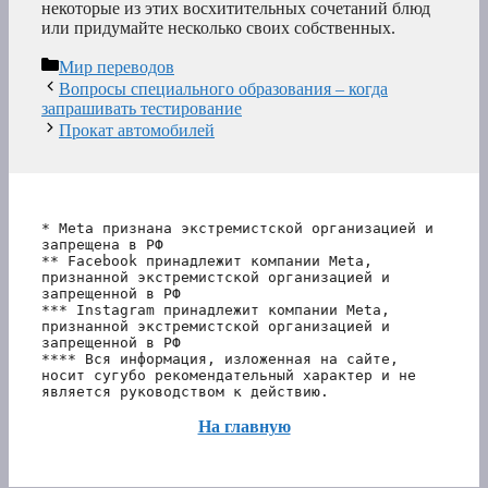
некоторые из этих восхитительных сочетаний блюд
или придумайте несколько своих собственных.
Рубрики
Мир переводов
Вопросы специального образования – когда
запрашивать тестирование
Прокат автомобилей
* Meta признана экстремистской организацией и 
запрещена в РФ
** Facebook принадлежит компании Meta, 
признанной экстремистской организацией и 
запрещенной в РФ
*** Instagram принадлежит компании Meta, 
признанной экстремистской организацией и 
запрещенной в РФ 
**** Вся информация, изложенная на сайте, 
носит сугубо рекомендательный характер и не 
является руководством к действию.
На главную