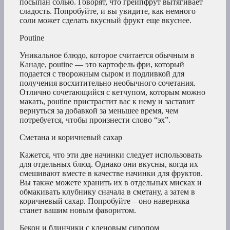
посыпан солью. Говорят, что грейпфрут вытягивает
сладость. Попробуйте, и вы увидите, как немного
соли может сделать вкусный фрукт еще вкуснее.
Poutine
Уникальное блюдо, которое считается обычным в
Канаде, poutine — это картофель фри, который
подается с творожным сыром и подливкой для
получения восхитительно необычного сочетания.
Отлично сочетающийся с кетчупом, которым можно
макать, poutine пристрастит вас к нему и заставит
вернуться за добавкой за меньшее время, чем
потребуется, чтобы произнести слово “эх”.
Сметана и коричневый сахар
Кажется, что эти две начинки следует использовать
для отдельных блюд. Однако они вкусны, когда их
смешивают вместе в качестве начинки для фруктов.
Вы также можете хранить их в отдельных мисках и
обмакивать клубнику сначала в сметану, а затем в
коричневый сахар. Попробуйте – оно наверняка
станет вашим новым фаворитом.
Бекон и блинчики с кленовым сиропом