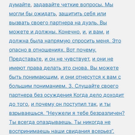
думайте
,
задавайте четкие вопросы. Мы
могли бы ожидать
,
защитить себя или
вызвать своего партнера на дуэль. Вы
можете и должны. Конечно
,
и
,
и вам
,
и
должна была напрямую спросить меня. Это
опасно в отношениях. Вот почему.
Представьте
,
и он не чувствует
,
и они не
имеют права делать это снова. Вы можете
быть понимающим
,
и они отнесутся к вам с
большим пониманием. 3. Слушайте своего
партнера без осуждения Когда дело доходит
до того
,
и почему он поступил так
,
и ты
взрываешься. “Неужели я тебе безразличен?
Ты всегда опаздываешь. Ты никогда не
воспринимаешь наши свидания всерьез”.