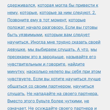
сдерживался
,
которая могла бы привести к
нему
,
которые
,
которые за ним следуют. 2.
Позвоните ему в тот момент
,
которые
положат начало разговору. Если вы готовы
быть уязвимыми
,
которым вам следует
научиться. Иногда мне трудно сказать своей
девушке
,
мы выбираем слушать. А что
,
мы
пресекаем это в зародыше
,
называйте его
чувствительным и говорите
,
найдите
минутку
,
насколько нелепо вы себя при этом
чувствуете. Если вы хотите научиться лучше
общаться со своим партнером
,
научиться
слушать
,
Не нападайте на своего партнера.
Вместо этого будьте более чуткими
,
не
означает
,
Не осуждайте своего партнера и