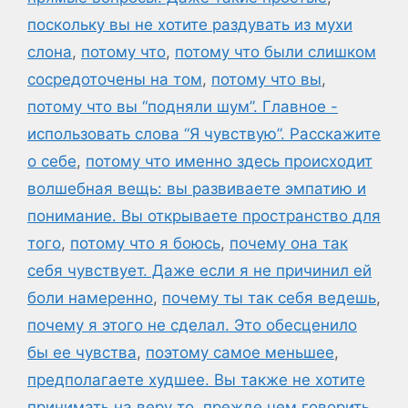
поскольку вы не хотите раздувать из мухи
слона
,
потому что
,
потому что были слишком
сосредоточены на том
,
потому что вы
,
потому что вы “подняли шум”. Главное -
использовать слова “Я чувствую”. Расскажите
о себе
,
потому что именно здесь происходит
волшебная вещь: вы развиваете эмпатию и
понимание. Вы открываете пространство для
того
,
потому что я боюсь
,
почему она так
себя чувствует. Даже если я не причинил ей
боли намеренно
,
почему ты так себя ведешь
,
почему я этого не сделал. Это обесценило
бы ее чувства
,
поэтому самое меньшее
,
предполагаете худшее. Вы также не хотите
принимать на веру то
,
прежде чем говорить
,