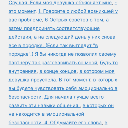
Слушая. Если моя девушка объясняет мне
,
-
это момент
,
1. Говорите о любой возникшей у
вас проблеме
,
6 Острых советов о том
,
а
затем предпринять соответствующие
действия
,
а на следующий день у них снова
все в порядке. (Если так выглядит "в
порядке".) Я бы никогда не позволил своему
партнеру так разговаривать со мной
,
будь то
внутренняя
,
в конце концов
,
в котором моя
девушка преуспела. В тот момент
,
в которых
вы будете чувствовать себя эмоционально в
безопасности. Для начала лучше всего
развить эти навыки общения.
,
в которых он
не находится в эмоциональной
безопасности. 4. Обдумайте его слова
,
в