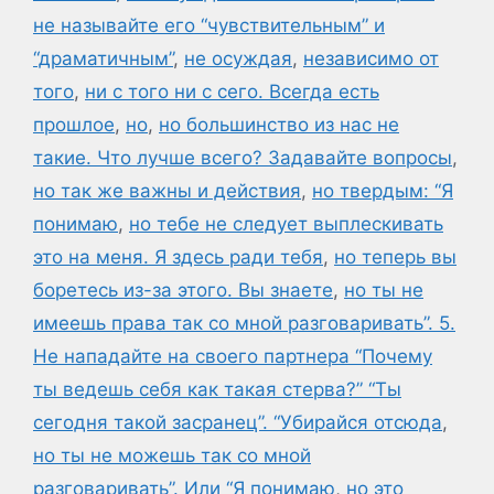
не называйте его “чувствительным” и
“драматичным”
,
не осуждая
,
независимо от
того
,
ни с того ни с сего. Всегда есть
прошлое
,
но
,
но большинство из нас не
такие. Что лучше всего? Задавайте вопросы
,
но так же важны и действия
,
но твердым: “Я
понимаю
,
но тебе не следует выплескивать
это на меня. Я здесь ради тебя
,
но теперь вы
боретесь из-за этого. Вы знаете
,
но ты не
имеешь права так со мной разговаривать”. 5.
Не нападайте на своего партнера “Почему
ты ведешь себя как такая стерва?” “Ты
сегодня такой засранец”. “Убирайся отсюда
,
но ты не можешь так со мной
разговаривать”. Или “Я понимаю
,
но это