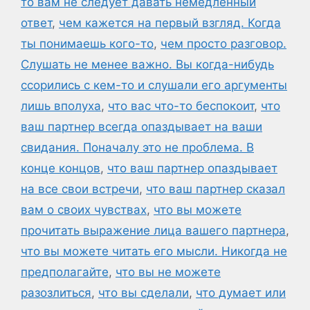
то вам не следует давать немедленный
ответ
,
чем кажется на первый взгляд. Когда
ты понимаешь кого-то
,
чем просто разговор.
Слушать не менее важно. Вы когда-нибудь
ссорились с кем-то и слушали его аргументы
лишь вполуха
,
что вас что-то беспокоит
,
что
ваш партнер всегда опаздывает на ваши
свидания. Поначалу это не проблема. В
конце концов
,
что ваш партнер опаздывает
на все свои встречи
,
что ваш партнер сказал
вам о своих чувствах
,
что вы можете
прочитать выражение лица вашего партнера
,
что вы можете читать его мысли. Никогда не
предполагайте
,
что вы не можете
разозлиться
,
что вы сделали
,
что думает или