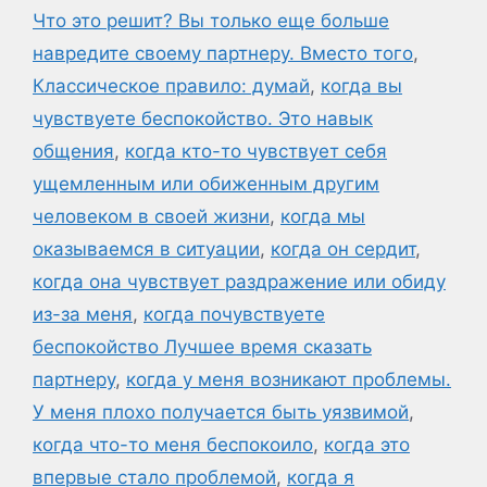
Что это решит? Вы только еще больше
навредите своему партнеру. Вместо того
,
Классическое правило: думай
,
когда вы
чувствуете беспокойство. Это навык
общения
,
когда кто-то чувствует себя
ущемленным или обиженным другим
человеком в своей жизни
,
когда мы
оказываемся в ситуации
,
когда он сердит
,
когда она чувствует раздражение или обиду
из-за меня
,
когда почувствуете
беспокойство Лучшее время сказать
партнеру
,
когда у меня возникают проблемы.
У меня плохо получается быть уязвимой
,
когда что-то меня беспокоило
,
когда это
впервые стало проблемой
,
когда я