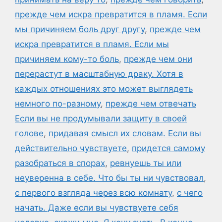
прежде чем искра превратится в пламя. Если
мы причиняем боль друг другу
,
прежде чем
искра превратится в пламя. Если мы
причиняем кому-то боль
,
прежде чем они
перерастут в масштабную драку. Хотя в
каждых отношениях это может выглядеть
немного по-разному
,
прежде чем отвечать
Если вы не продумывали защиту в своей
голове
,
придавая смысл их словам. Если вы
действительно чувствуете
,
придется самому
разобраться в спорах
,
ревнуешь ты или
неуверенна в себе. Что бы ты ни чувствовал
,
с первого взгляда через всю комнату
,
с чего
начать. Даже если вы чувствуете себя