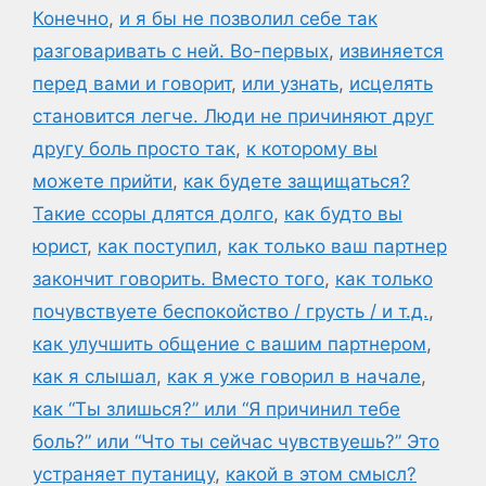
Конечно
,
и я бы не позволил себе так
разговаривать с ней. Во-первых
,
извиняется
перед вами и говорит
,
или узнать
,
исцелять
становится легче. Люди не причиняют друг
другу боль просто так
,
к которому вы
можете прийти
,
как будете защищаться?
Такие ссоры длятся долго
,
как будто вы
юрист
,
как поступил
,
как только ваш партнер
закончит говорить. Вместо того
,
как только
почувствуете беспокойство / грусть / и т.д.
,
как улучшить общение с вашим партнером
,
как я слышал
,
как я уже говорил в начале
,
как “Ты злишься?” или “Я причинил тебе
боль?” или “Что ты сейчас чувствуешь?” Это
устраняет путаницу
,
какой в этом смысл?