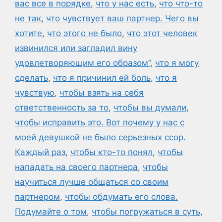
вас все в порядке
,
что у нас есть
,
что что-то
не так
,
что чувствует ваш партнер. Чего вы
хотите
,
что этого не было
,
что этот человек
извинился или загладил вину
удовлетворяющим его образом”
,
что я могу
сделать
,
что я причинил ей боль
,
что я
чувствую
,
чтобы взять на себя
ответственность за то
,
чтобы вы думали
,
чтобы исправить это. Вот почему у нас с
моей девушкой не было серьезных ссор.
Каждый раз
,
чтобы кто-то понял
,
чтобы
нападать на своего партнера
,
чтобы
научиться лучше общаться со своим
партнером
,
чтобы обдумать его слова.
Подумайте о том
,
чтобы погружаться в суть
,