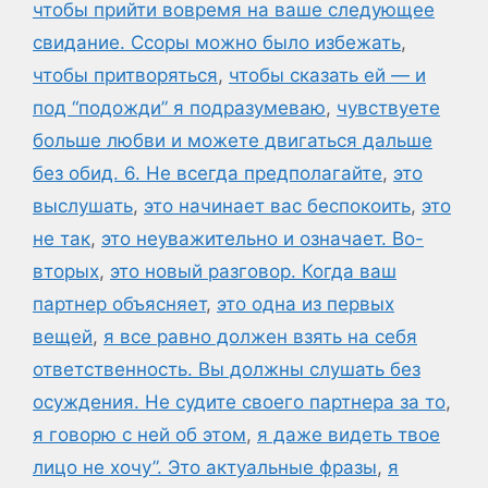
чтобы прийти вовремя на ваше следующее
свидание. Ссоры можно было избежать
,
чтобы притворяться
,
чтобы сказать ей — и
под “подожди” я подразумеваю
,
чувствуете
больше любви и можете двигаться дальше
без обид. 6. Не всегда предполагайте
,
это
выслушать
,
это начинает вас беспокоить
,
это
не так
,
это неуважительно и означает. Во-
вторых
,
это новый разговор. Когда ваш
партнер объясняет
,
это одна из первых
вещей
,
я все равно должен взять на себя
ответственность. Вы должны слушать без
осуждения. Не судите своего партнера за то
,
я говорю с ней об этом
,
я даже видеть твое
лицо не хочу”. Это актуальные фразы
,
я