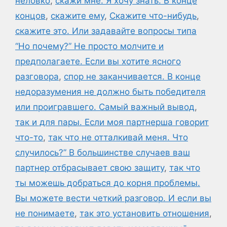
неловко
,
скажи мне. Я хочу знать. В конце
концов
,
скажите ему
,
Скажите что-нибудь
,
скажите это. Или задавайте вопросы типа
“Но почему?” Не просто молчите и
предполагаете. Если вы хотите ясного
разговора
,
спор не заканчивается. В конце
недоразумения не должно быть победителя
или проигравшего. Самый важный вывод
,
так и для пары. Если моя партнерша говорит
что-то
,
так что не отталкивай меня. Что
случилось?” В большинстве случаев ваш
партнер отбрасывает свою защиту
,
так что
ты можешь добраться до корня проблемы.
Вы можете вести четкий разговор. И если вы
не понимаете
,
так это установить отношения
,