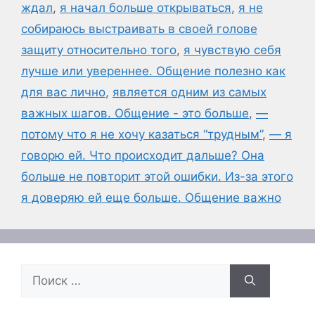
ждал
,
я начал больше открываться
,
я не
собираюсь выстраивать в своей голове
защиту относительно того
,
я чувствую себя
лучше или увереннее. Общение полезно как
для вас лично
,
является одним из самых
важных шагов. Общение - это больше
,
—
потому что я не хочу казаться “трудным”
,
— я
говорю ей. Что происходит дальше? Она
больше не повторит этой ошибки. Из-за этого
я доверяю ей еще больше. Общение важно
Поиск: