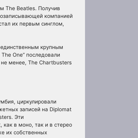
м The Beatles. Получив
вукозаписывающей компанией
 стал их первым синглом,
 и единственным крупным
’s The One” последовали
 не менее, The Chartbusters
умбия, циркулировали
жетных записей на Diplomat
ters. Эти
 как в моно, так и в стерео
же их собственных