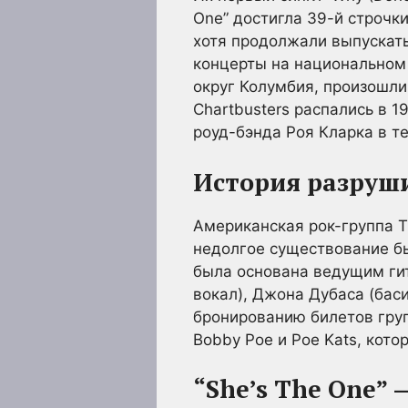
One” достигла 39-й строчки
хотя продолжали выпускать
концерты на национальном 
округ Колумбия, произошли
Chartbusters распались в 1
роуд-бэнда Роя Кларка в те
История разруш
Американская рок-группа T
недолгое существование бы
была основана ведущим гит
вокал), Джона Дубаса (баси
бронированию билетов груп
Bobby Poe и Poe Kats, кот
“She’s The One”