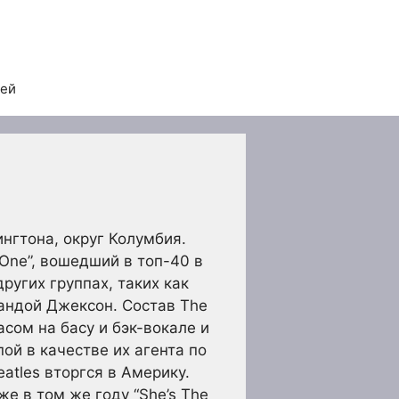
тей
ингтона, округ Колумбия.
 One”, вошедший в топ-40 в
других группах, таких как
Вандой Джексон. Состав The
сом на басу и бэк-вокале и
ой в качестве их агента по
eatles вторгся в Америку.
же в том же году “She’s The