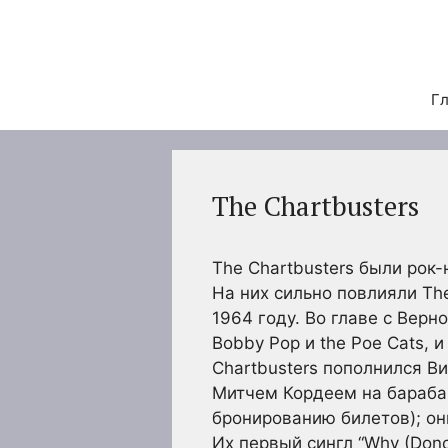
Перейти
к
содержимому
Гл
The Chartbusters
The Chartbusters были рок-
На них сильно повлияли The
1964 году. Во главе с Верн
Bobby Pop и the Poe Cats,
Chartbusters пополнился В
Митчем Кордеем на барабана
бронированию билетов); они
Их первый сингл “Why (Donc