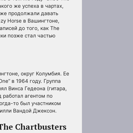
кого же успеха в чартах,
акже продолжали давать
zy Horse в Вашингтоне,
писей до того, как The
аски позже стал частью
нгтоне, округ Колумбия. Ее
ne” в 1964 году. Группа
ял Винса Гедеона (гитара,
д работал агентом по
когда-то был участником
билли Вандой Джексон.
The Chartbusters