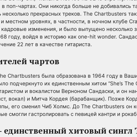
 в поп-чартах. Они никогда больше не добивались та
 несколько прекрасных треков. The Chartbusters т
и местном уровнях, в частности, в ночном клубе Cra
 кадровые изменения, и было выпущено несколько за
968 году, войдя в историю как one-hit wonder. Санд
чение 22 лет в качестве гитариста.
ителей чартов
he Chartbusters была образована в 1964 году в Ваши
ло подчеркнуто их единственным хитом “She’s The O
аристом и вокалистом Верноном Сандаски, и он нан
ст, вокал) и Митча Кордея (барабанщик). Позже Кор
пы, его сменил Чиб Холмс. До The Chartbusters он 
орые смогли гастролировать с певицей кантри и рока
 — единственный хитовый сингл 