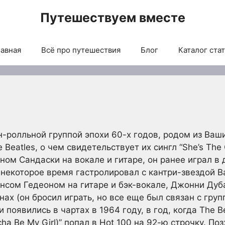
Путешествуем вместе
авная
Всё про путешествия
Блог
Каталог ста
н-ролльной группой эпохи 60-х годов, родом из Ваш
 Beatles, о чем свидетельствует их сингл “She’s The
оном Сандаски на вокале и гитаре, он ранее играл в 
 и некоторое время гастролировал с кантри-звездой 
инсом Гедеоном на гитаре и бэк-вокале, Джонни Дуба
х (он бросил играть, но все еще был связан с групп
 появились в чартах в 1964 году, в год, когда The B
ha Be My Girl)” попал в Hot 100 на 92-ю строчку. Поз