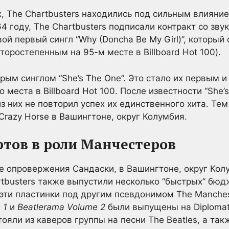
, The Chartbusters находились под сильным влияние
964 году, The Chartbusters подписали контракт со з
вой первый сингл “Why (Doncha Be My Girl)”, который
торостепенным на 95-м месте в Billboard Hot 100).
орым синглом “She’s The One”. Это стало их первым
о места в Billboard Hot 100. После известности “She
из них не повторил успех их единственного хита. Тем
Crazy Horse в Вашингтоне, округ Колумбия.
тов в роли Манчестеров
 опровержения Сандаски, в Вашингтоне, округ Кол
rtbusters также выпустили несколько “быстрых” бюд
 эти пластинки под другим псевдонимом The Manches
 1
и
Beatlerama Volume 2
были выпущены на Diplomat,
ояли из каверов группы на песни The Beatles, а так