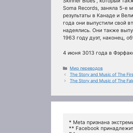
Skinner Blues”, который т
Soma Records, заняла 5-е м
результаты в Канаде и Вели
года они выпустили свой вто
надеялись. Они также вып
1963 году дуэт, наконец, о
4 июня 3013 года в Фэрфак
Рубрики
Мир переводов
The Story and Music of The Fir
The Story and Music of The Fa
* Meta признана экстрем
** Facebook принадлежит