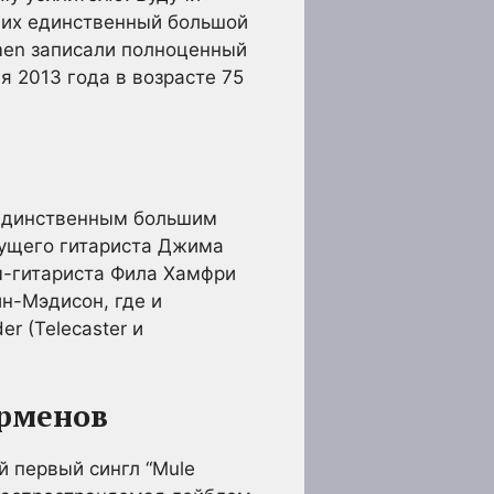
л их единственный большой
ermen записали полноценный
я 2013 года в возрасте 75
 единственным большим
едущего гитариста Джима
м-гитариста Фила Хамфри
ин-Мэдисон, где и
r (Telecaster и
рменов
й первый сингл “Mule