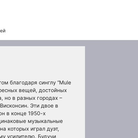
тей
ом благодаря синглу “Mule
ересных вещей, достойных
 но в разных городах –
Висконсин. Эти двое в
он в конце 1950-х
 одинаковые музыкальные
на которых играл дуэт,
ому усилителю. Будучи