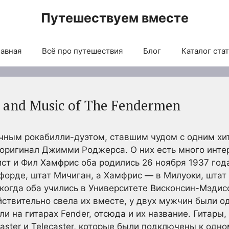
Путешествуем вместе
авная
Всё про путешествия
Блог
Каталог ста
y and Music of The Fendermen
ным рокабилли-дуэтом, ставшим чудом с одним хит
 на оригинал Джимми Роджерса. О них есть много инт
т и Фил Хамфрис оба родились 26 ноября 1937 года,
форде, штат Мичиган, а Хамфрис — в Милуоки, штат 
 когда оба учились в Университете Висконсин-Мэдис
ействительно свела их вместе, у двух мужчин были
ли на гитарах Fender, отсюда и их название. Гитары, 
aster и Telecaster, которые были подключены к одн