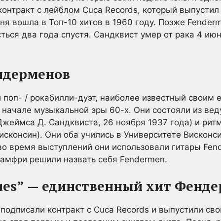
контракт с лейблом Cuca Records, который выпусти
Песня вошла в Топ-10 хитов в 1960 году. Позже Fend
ься два года спустя. Сандквист умер от рака 4 июн
ндерменов
 поп- / рокабилли-дуэт, наиболее известный своим
 в начале музыкальной эры 60-х. Они состояли из в
жеймса Д. Сандквиста, 26 ноября 1937 года) и рит
исконсин). Они оба учились в Университете Висконс
о время выступлений они использовали гитары Fende
 Хамфри решили назвать себя Fendermen.
ues”
— единственный хит Фенде
подписали контракт с Cuca Records и выпустили сво