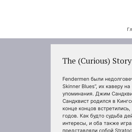
Перейти
к
содержимому
Гл
The (Curious) Stor
Fendermen были недолговеч
Skinner Blues”, их каверу
упоминания. Джим Сандквис
Сандквист родился в Кингс
конце концов встретились,
годов. Как будто судьба д
интересы, и оба также игра
представляли собой Stratoc