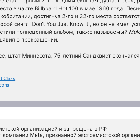
акже стал первым и последним синглом дуэта. Песня,
есто в чарте Billboard Hot 100 в мае 1960 года. Пе
кобритании, достигнув 2-го и 32-го места соответст
рой сингл “Don’t You Just Know It”, но он не имел ус
устили полноценный альбом, также называемый
Mule
бъявил о прекращении.
се, штат Миннесота, 75-летний Сандквист скончался 
st Class
lcons
истской организацией и запрещена в РФ
 компании Meta, признанной экстремистской органи