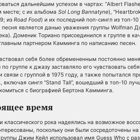
ваться дальнейшим успехом в чартах: “Albert Flashe
-м месте; с их альбома
Sol Long Bannatyne
), “Heartbr
39; из
Road Food
) и их последний поп-сингл из топ-10 
я песня является данью уважения группы Wolfman Д
ка). Доменик Ториано присоединился к группе в кач
 главным партнером Камминга по написанию песен.
увствовал себя более обремененным постоянно мен
по группе к джазу заставляло его чувствовать себя
 связи с группой в 1975 году, а также попытался п
, включая сингл “Stand Tall”, вошедший в топ-10 лу
комиться с биографией Бертона Камминга.
тоящее время
и классического рока надеялись на возможное восс
нтересованы, поскольку они были сосредоточены на 
группы Джим Кейл использовал имя Guess Who с ра