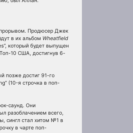
нию, был Аллан.
 прорывом. Продюсер Джек
йдут в их альбом
Wheatfield
es”, который будет выпущен
 Топ-10 США, достигнув 6-
ый позже достиг 91-го
g” (10-я строчка в поп-
рок-саунд. Они
был разоблачением всего,
ы, сингл стал хитом №1 в
рочку в чарте поп-