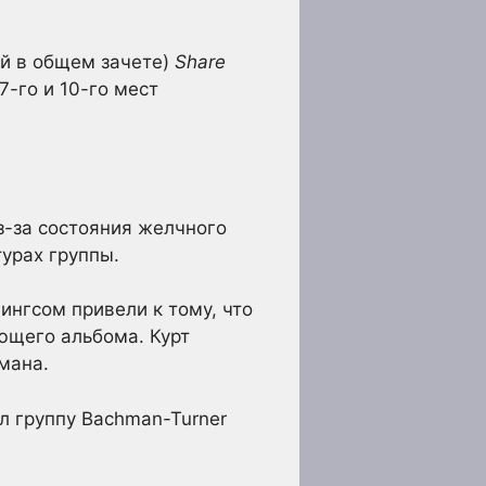
ой в общем зачете)
Share
7-го и 10-го мест
з-за состояния желчного
урах группы.
нгсом привели к тому, что
ющего альбома. Курт
мана.
л группу Bachman-Turner