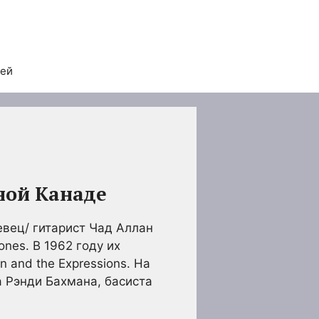
тей
ной Канаде
евец/ гитарист Чад Аллан
ones. В 1962 году их
n and the Expressions. На
а Рэнди Бахмана, басиста