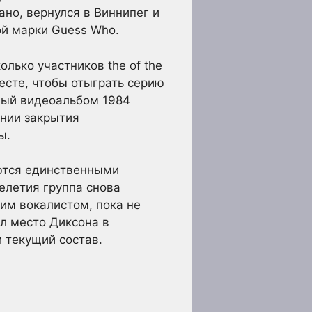
ано, вернулся в Виннипег и
ой марки Guess Who.
лько участников the of the
есте, чтобы отыграть серию
ный видеоальбом 1984
онии закрытия
ы.
ются единственными
елетия группа снова
им вокалистом, пока не
л место Диксона в
 текущий состав.