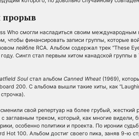
ведущим которого, по довольно случайному совпаде
 прорыв
uess Who смогли насладиться своим международным
м, чтобы финансировать записи группы, которые во
новом лейбле RCA
.
Альбом содержал трек “These Ey
 году. Сингл стал первым хитом канадской группы в
field Soul
стал альбом
Canned Wheat
(1969), котор
lboard 200. С альбома вышли такие хиты, как “Laughin
 строчка).
 сменили свой репертуар на более грубый, жесткий 
с заглавным треком, который, как многие видели, 
ики, особенно политики и проекта. По иронии судьб
rd Hot 100. Альбом достиг своего пика, заняв 9-ю ст