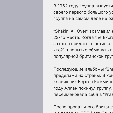
В 1962 году группа выпустил
своего первого большого усп
группа на самом деле не о
“Shakin’ All Over” возглав
22-го места. Когда the Ex
захотел придать пластинке
кто?” в попытке обмануть 
популярной британской груп
Последующие альбомы “Shaki
пределами их страны. В кон
клавишник Бертон Каммингс
году Аллан покинул группу
переименовала себя в “Угад
После провального британс