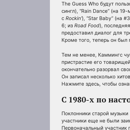
The Guess Who будут пользо
сингл), “Rain Dance” (на 19
с
Rockin’
), “Star Baby” (на #
6; из
Road Food
), последня
предоставил диалог для тре
Кроме того, теперь он был
Тем не менее, Каммингс ч
пристрастие его товарищей 
окончательно разорвал свои
Он записал несколько хитов
Нажмите здесь, чтобы озна
С 1980-х по нас
Поклонники старой музыки 
участники еще не были заи
Первоначальный участник 