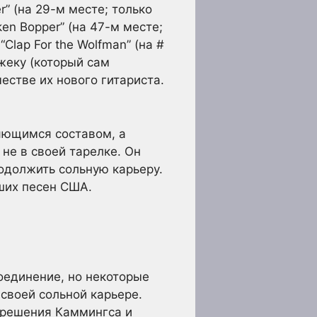
r” (на 29-м месте; только
oken Bopper” (на 47-м месте;
“Clap For the Wolfman” (на #
жеку (который сам
естве их нового гитариста.
яющимся составом, а
 не в своей тарелке. Он
родолжить сольную карьеру.
чших песен США.
оединение, но некоторые
своей сольной карьере.
зрешения Каммингса и