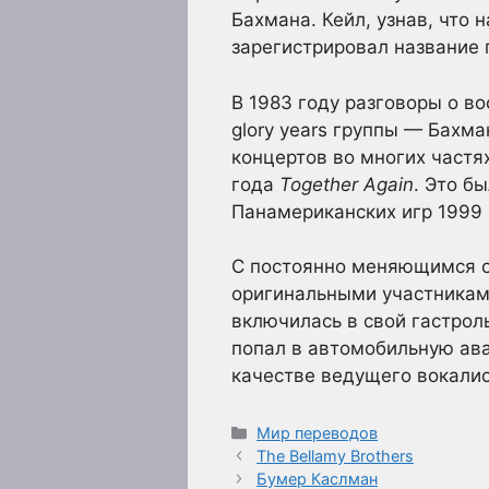
Бахмана. Кейл, узнав, что 
зарегистрировал название 
В 1983 году разговоры о во
glory years группы — Бахм
концертов во многих частя
года
Together Again
. Это б
Панамериканских игр 1999
С постоянно меняющимся с
оригинальными участниками
включилась в свой гастрол
попал в автомобильную ава
качестве ведущего вокалис
Рубрики
Мир переводов
The Bellamy Brothers
Бумер Каслман