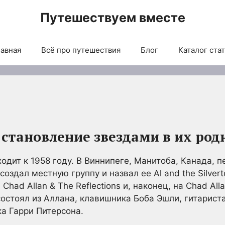
Путешествуем вместе
авная
Всё про путешествия
Блог
Каталог ста
 становление звездами в их род
одит к 1958 году. В Виннипеге, Манитоба, Канада, п
оздал местную группу и назвал ее Al and the Silvert
had Allan & The Reflections и, наконец, на Chad Alla
состоял из Аллана, клавишника Боба Эшли, гитарист
а Гарри Питерсона.