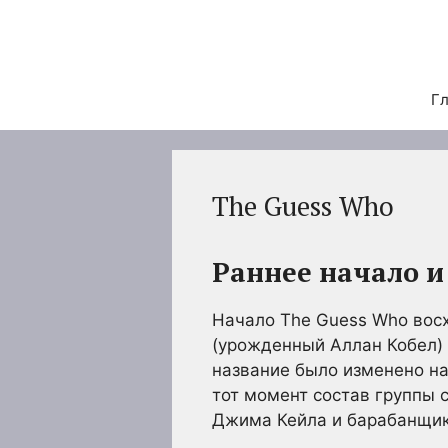
Перейти
к
содержимому
Гл
The Guess Who
Раннее начало и
Начало The Guess Who восх
(урожденный Аллан Кобел) с
название было изменено на C
тот момент состав группы 
Джима Кейла и барабанщик