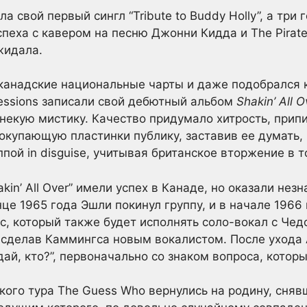
а свой первый сингл “Tribute to Buddy Holly”, а три
еха с кавером на песню Джонни Кидда и The Pirates “
жидала.
ил канадские национальные чарты и даже подобрался 
pressions записали свой дебютный альбом
Shakin’ All O
 некую мистику. Качество придумало хитрость, припи
покупающую пластинки публику, заставив ее думать,
пой in disguise, учитывая британское вторжение в т
n’ All Over” имели успех в Канаде, но оказали нез
це 1965 года Эшли покинул группу, и в начале 1966
, который также будет исполнять соло-вокал с Чед
, сделав Каммингса новым вокалистом. После ухода
ай, кто?”, первоначально со знаком вопроса, которы
кого тура The Guess Who вернулись на родину, сня