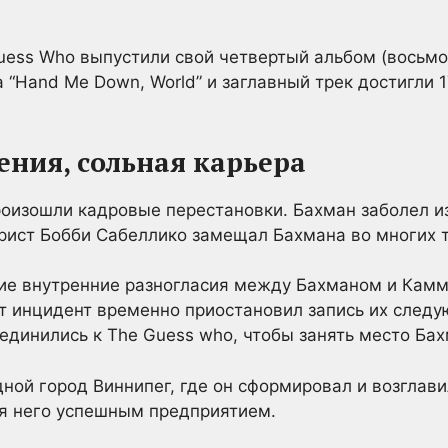
uess Who выпустили свой четвертый альбом (восьм
а “Hand Me Down, World” и заглавный трек достигли 1
ния, сольная карьера
роизошли кадровые перестановки. Бахман заболел и
рист Бобби Сабеллико замещал Бахмана во многих т
е внутренние разногласия между Бахманом и Камми
от инцидент временно приостановил запись их следу
оединились к The Guess who, чтобы занять место Бах
дной город Виннипег, где он сформировал и возглави
для него успешным предприятием.