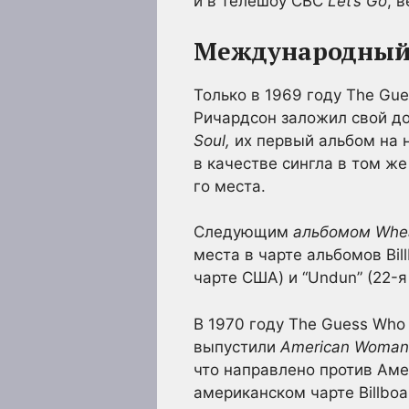
и в телешоу CBC
Let’s Go
, 
Международный
Только в 1969 году The G
Ричардсон заложил свой до
Soul,
их первый альбом на 
в качестве сингла в том же
го места.
Следующим
альбомом Wheat
места в чарте альбомов Bil
чарте США) и “Undun” (22-я
В 1970 году The Guess Who
выпустили
American Woman
что направлено против Амер
американском чарте Billboa