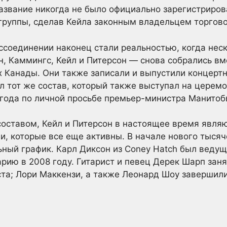
название никогда не было официально зарегистриров
группы, сделав Кейла законным владельцем торгов
ссоединении наконец стали реальностью, когда неско
ан, Каммингс, Кейл и Питерсон — снова собрались вм
х Канады. Они также записали и выпустили концерт
ыл тот же состав, который также выступал на церем
 года по личной просьбе премьер-министра Манитоб
оставом, Кейл и Питерсон в настоящее время явля
, которые все еще активны. В начале нового тысяч
ьный график. Карл Диксон из Coney Hatch был ведущ
рию в 2008 году. Гитарист и певец Дерек Шарп заня
та; Лори Маккензи, а также Леонард Шоу завершили