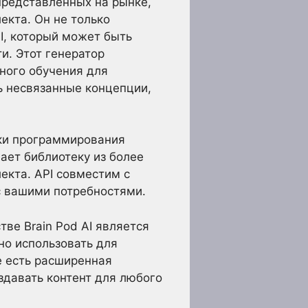
представленных на рынке,
екта. Он не только
I, который может быть
и. Этот генератор
ного обучения для
ь несвязанные концепции,
ыки программирования
ает библиотеку из более
екта. API совместим с
с вашими потребностями.
ве Brain Pod AI является
но использовать для
е есть расширенная
здавать контент для любого