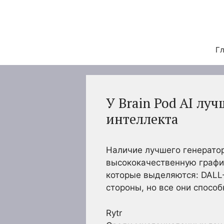
Перейти
к
содержимому
Гл
У Brain Pod AI лу
интеллекта
Наличие лучшего генератор
высококачественную график
которые выделяются: DALL-E
стороны, но все они спосо
Rytr