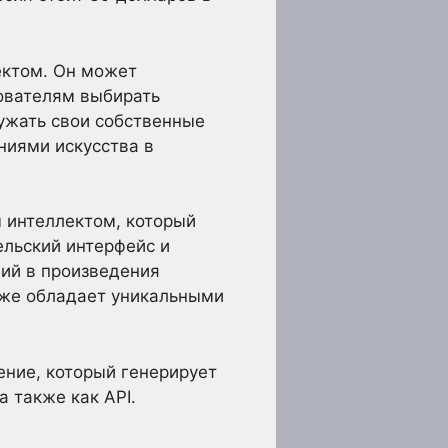
ектом. Он может
ователям выбирать
ружать свои собственные
ниями искусства в
м интеллектом, который
ельский интерфейс и
фий в произведения
кже обладает уникальными
жение, который генерирует
а также как API.