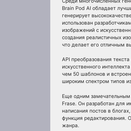
Среди многочисленных гене
Brain Pod AI обладает луч
генерирует высококачестве
использован разработчикам
изображений с искусствен
создания реалистичных из
что делает его отличным в
API преобразования текста
искусственного интеллекта
чем 50 шаблонов и встроен
широким спектром типов из
Еще одним замечательным р
Frase. Он разработан для 
написания постов в блогах
функция редактирования. О
жанра.