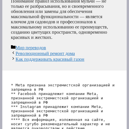
Понимание правил использования мульчи — не
только ее разбрасывания, но и своевременного
обновления или замены для обеспечения
максимальной функциональности — является
ключом для садоводов и профессионалов к
максимальному использованию ее преимуществ,
созданию цветущих пространств, одновременно
красивых и жестких.
Рубрики
Мир переводов
Революционный ремонт дома
Как поддерживать красивый газон
* Meta признана экстремистской организацией и 
запрещена в РФ
** Facebook принадлежит компании Meta, 
признанной экстремистской организацией и 
запрещенной в РФ
*** Instagram принадлежит компании Meta, 
признанной экстремистской организацией и 
запрещенной в РФ 
**** Вся информация, изложенная на сайте, 
носит сугубо рекомендательный характер и не 
является руководством к действию.