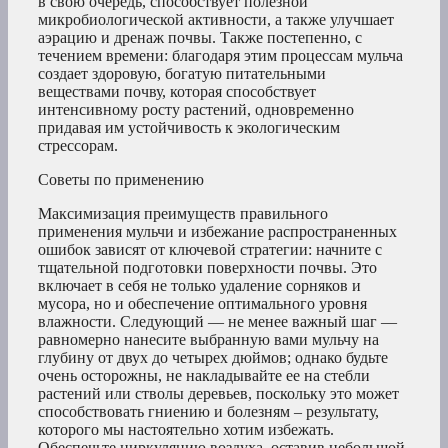
в свою очередь, способствует полезной
микробиологической активности, а также улучшает
аэрацию и дренаж почвы. Также постепенно, с
течением времени: благодаря этим процессам мульча
создает здоровую, богатую питательными
веществами почву, которая способствует
интенсивному росту растений, одновременно
придавая им устойчивость к экологическим
стрессорам.
Советы по применению
Максимизация преимуществ правильного
применения мульчи и избежание распространенных
ошибок зависят от ключевой стратегии: начните с
тщательной подготовки поверхности почвы. Это
включает в себя не только удаление сорняков и
мусора, но и обеспечение оптимального уровня
влажности. Следующий — не менее важный шаг —
равномерно нанесите выбранную вами мульчу на
глубину от двух до четырех дюймов; однако будьте
очень осторожны, не накладывайте ее на стебли
растений или стволы деревьев, поскольку это может
способствовать гниению и болезням – результату,
которого мы настоятельно хотим избежать.
Обеспечьте циркуляцию воздуха, оставив небольшой