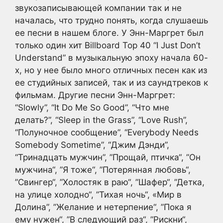
звукозаписывающей компании так и не
началась, что трудно понять, когда слушаешь
ее песни в нашем блоге. У Энн-Маргрет был
только один хит Billboard Top 40 “I Just Don’t
Understand” в музыкальную эпоху начала 60-
х, но у нее было много отличных песен как из
ее студийных записей, так и из саундтреков к
фильмам. Другие песни Энн-Маргрет:
“Slowly”, “It Do Me So Good”, “Что мне
делать?”, “Sleep in the Grass”, “Love Rush”,
“Полуночное сообщение”, “Everybody Needs
Somebody Sometime”, “Джим Дэнди”,
“Тринадцать мужчин”, ”Прощай, птичка“, ”Он
мужчина“, ”Я тоже“, ”Потерянная любовь“,
”Свингер“, ”Холостяк в раю“, ”Шафер“, ”Детка,
на улице холодно“, ”Тихая ночь“, «Мир в
Долина”, ”Желание и нетерпение“, ”Пока я
ему нужен“, ”В следующий раз“, ”Рискни“,