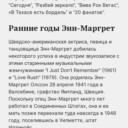
”Сегодня“, ”Разбей зеркало“, ”Вива Рок Вегас“,
«В Техасе есть бордель” и “20 фанатов”.
Ранние годы Энн-Маргрет
Шведско-американская актриса, певица и
танцовщица Энн-Маргрет добилась
некоторого успеха в индустрии звукозаписи с
этими старинными музыкальными
жемчужинами “I Just Don’t Remember” (1961)
и “Love Rush” (1979). Она родилась Энн-
Маргрет Олссон 28 апреля 1941 года в
Валсебине, графство Ямтланд, Швеция.
Поскольку отец Энн-Маргрет много лет
работал в Соединенных Штатах, она и ее
мать позже переехали туда навсегда в 1946
году, поселившись в Уилметте, штат
Иллинойс.