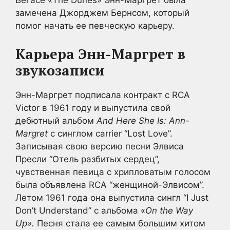
Вегасе «The Dunes» Энн-Маргрет была
замечена Джорджем Бернсом, который
помог начать ее певческую карьеру.
Карьера Энн-Маргрет в
звукозаписи
Энн-Маргрет подписала контракт с RCA
Victor в 1961 году и выпустила свой
дебютный альбом
And Here She Is: Ann-
Margret
с синглом carrier “Lost Love”.
Записывая свою версию песни Элвиса
Пресли “Отель разбитых сердец”,
чувственная певица с хрипловатым голосом
была объявлена RCA “женщиной-Элвисом”.
Летом 1961 года она выпустила сингл “I Just
Don’t Understand” с альбома «
On the Way
Up».
Песня стала ее самым большим хитом