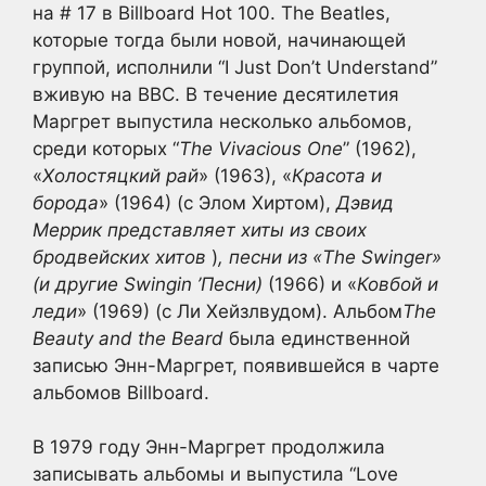
на # 17 в Billboard Hot 100. The Beatles,
которые тогда были новой, начинающей
группой, исполнили “I Just Don’t Understand”
вживую на BBC. В течение десятилетия
Маргрет выпустила несколько альбомов,
среди которых “
The Vivacious One
” (1962),
«
Холостяцкий рай
» (1963), «
Красота и
борода
» (1964) (с Элом Хиртом),
Дэвид
Меррик представляет хиты из своих
бродвейских хитов
)
, песни из «The Swinger»
(и другие Swingin ’Песни)
(1966) и «
Ковбой и
леди
» (1969) (с Ли Хейзлвудом). Альбом
The
Beauty and the Beard
была единственной
записью Энн-Маргрет, появившейся в чарте
альбомов Billboard.
В 1979 году Энн-Маргрет продолжила
записывать альбомы и выпустила “Love