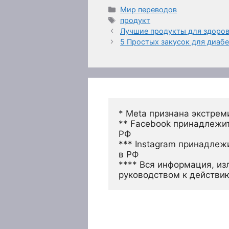
Рубрики
Мир переводов
Метки
продукт
Лучшие продукты для здоров
5 Простых закусок для диаб
* Meta признана экстрем
** Facebook принадлежит
РФ
*** Instagram принадлеж
в РФ 
**** Вся информация, из
руководством к действи