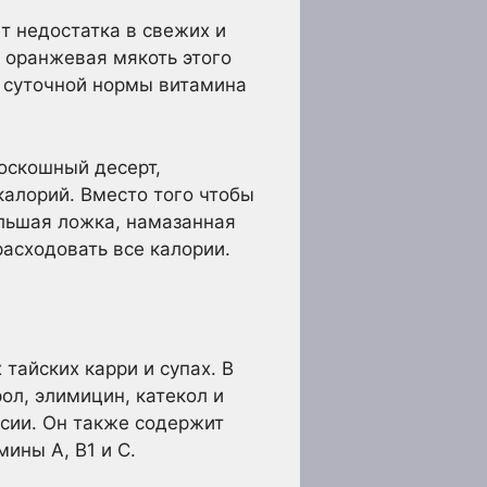
т недостатка в свежих и
я оранжевая мякоть этого
 суточной нормы витамина
роскошный десерт,
калорий. Вместо того чтобы
ольшая ложка, намазанная
расходовать все калории.
 тайских карри и супах. В
ол, элимицин, катекол и
сии. Он также содержит
ины А, В1 и С.