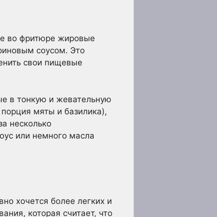
ые во фритюре жировые
риновым соусом. Это
менить свои пищевые
ые в тонкую и жевательную
порция мяты и базилика),
за несколько
соус или немного масла
вно хочется более легких и
ания, которая считает, что