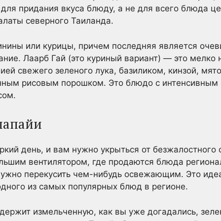
 для придания вкуса блюду, а не для всего блюда ц
салаты северного Таиланда.
винины или курицы, причем последняя является оче
ание. Лаарб Гай (это куриный вариант) — это мелко
ей свежего зеленого лука, базиликом, кинзой, мято
ным рисовым порошком. Это блюдо с интенсивным 
сом.
 папайи
кий день, и вам нужно укрыться от безжалостного с
льшим вентилятором, где продаются блюда регионал
нужно перекусить чем-нибудь освежающим. Это иде
одного из самых популярных блюд в регионе.
одержит измельченную, как вы уже догадались, зел