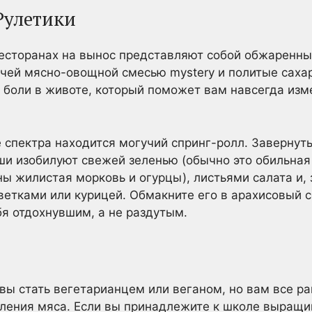
Рулетики
есторанах на вынос представляют собой обжаренн
чей мясно-овощной смесью mystery и политые саха
 боли в животе, который поможет вам навсегда из
спектра находится могучий спринг-ролл. Завернут
ши изобилуют свежей зеленью (обычно это обильная 
 жилистая морковь и огурцы), листьями салата и, 
ветками или курицей. Обмакните его в арахисовый 
бя отдохнувшим, а не раздутым.
вы стать вегетарианцем или веганом, но вам все ра
ления мяса. Если вы принадлежите к школе выращив