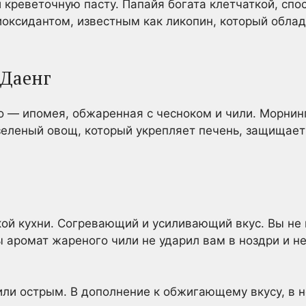
и креветочную пасту. Папайя богата клетчаткой, сп
иоксидантом, известным как ликопин, который обла
 Даенг
 — ипомея, обжаренная с чесноком и чили. Морнинг
зеленый овощ, который укрепляет печень, защищает
ой кухни. Согревающий и усиливающий вкус. Вы не 
бы аромат жареного чили не ударил вам в ноздри и н
или острым. В дополнение к обжигающему вкусу, в 