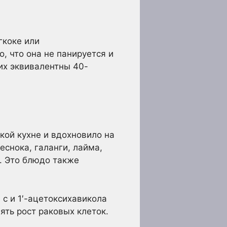
гкоке или
, что она не панируется и
их эквивалентны 40-
кой кухне и вдохновило на
еснока, галанги, лайма,
. Это блюдо также
с и 1′-ацетоксихавикола
ять рост раковых клеток.