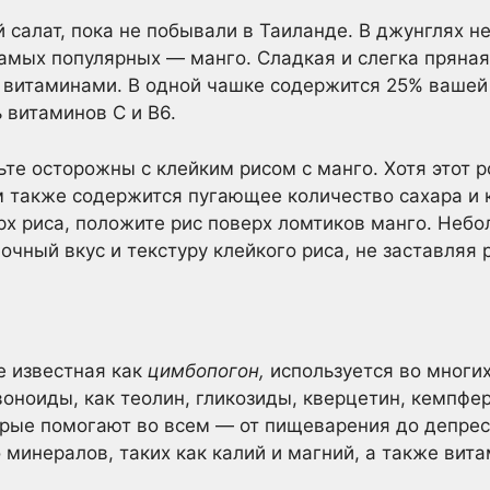
 салат, пока не побывали в Таиланде. В джунглях не
самых популярных — манго. Сладкая и слегка пряна
а витаминами. В одной чашке содержится 25% вашей
 витаминов С и В6.
те осторожны с клейким рисом с манго. Хотя этот 
м также содержится пугающее количество сахара и 
рх риса, положите рис поверх ломтиков манго. Неб
очный вкус и текстуру клейкого риса, не заставляя 
е известная как
цимбопогон,
используется во многих
оноиды, как теолин, гликозиды, кверцетин, кемпфер
орые помогают во всем — от пищеварения до депрес
минералов, таких как калий и магний, а также витам