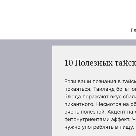
Перейти
к
содержимому
Гл
10 Полезных тайс
Если ваши познания в тайс
покаяться. Таиланд богат 
блюда поражают вкус сбала
пикантного. Несмотря на о
очень полезной. Акцент на
фитонутриентами эффект. Чи
нужно употреблять в пищу.