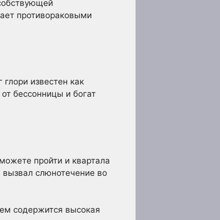
особствующей
дает противораковыми
 глори известен как
 от бессонницы и богат
можете пройти и квартала
е вызвал слюнотечение во
нем содержится высокая