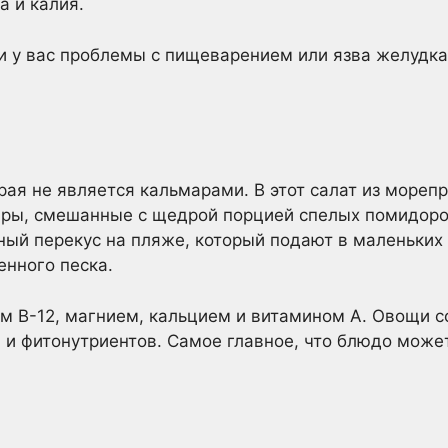
а и калия.
 у вас проблемы с пищеварением или язва желудка,
орая не является кальмарами. В этот салат из мореп
ры, смешанные с щедрой порцией спелых помидоров
чный перекус на пляже, который подают в маленьких
енного песка.
м В-12, магнием, кальцием и витамином А. Овощи 
 и фитонутриентов. Самое главное, что блюдо может