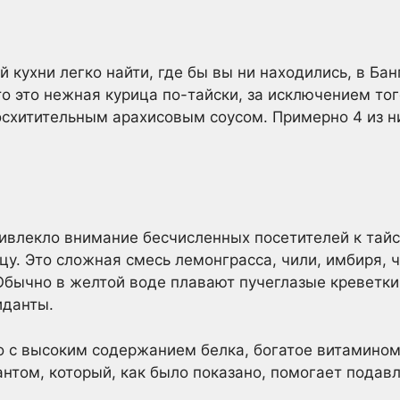
 кухни легко найти, где бы вы ни находились, в Бан
о это нежная курица по-тайски, за исключением того
восхитительным арахисовым соусом. Примерно 4 из н
ривлекло внимание бесчисленных посетителей к тайс
цу. Это сложная смесь лемонграсса, чили, имбиря, ч
 Обычно в желтой воде плавают пучеглазые креветки
иданты.
 с высоким содержанием белка, богатое витамином 
нтом, который, как было показано, помогает подавл