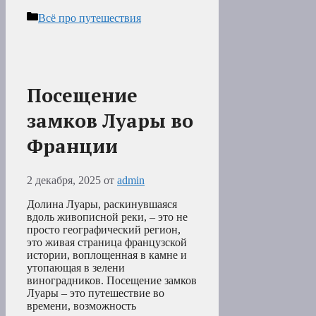
Рубрики
Всё про путешествия
Посещение
замков Луары во
Франции
2 декабря, 2025
от
admin
Долина Луары, раскинувшаяся
вдоль живописной реки, – это не
просто географический регион,
это живая страница французской
истории, воплощенная в камне и
утопающая в зелени
виноградников. Посещение замков
Луары – это путешествие во
времени, возможность