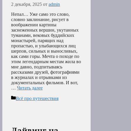
2 декабря, 2025
от
admin
Непал… Уже само это слово,
словно заклинание, рисует в
воображении картины
заснеженных вершин, укутанных
туманами, вековых буддийских
монастырей, парящих над
пропастью, и улыбающихся лиц
шерпов, сильных и выносливых,
как сами горы. Мечта о походе по
этим легендарным местам жила во
мне давно, подпитываясь
рассказами друзей, фотографиями
в журналах и отрывками из
документальных фильмов. И вот,
…
Читать далее
Рубрики
Всё про путешествия
Дайвинг на