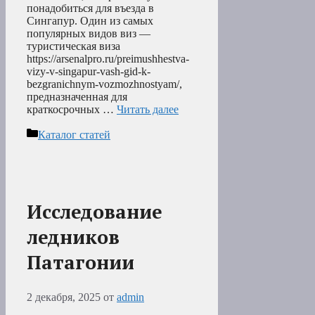
понадобиться для въезда в
Сингапур. Один из самых
популярных видов виз —
туристическая виза
https://arsenalpro.ru/preimushhestva-
vizy-v-singapur-vash-gid-k-
bezgranichnym-vozmozhnostyam/,
предназначенная для
краткосрочных …
Читать далее
Рубрики
Каталог статей
Исследование
ледников
Патагонии
2 декабря, 2025
от
admin