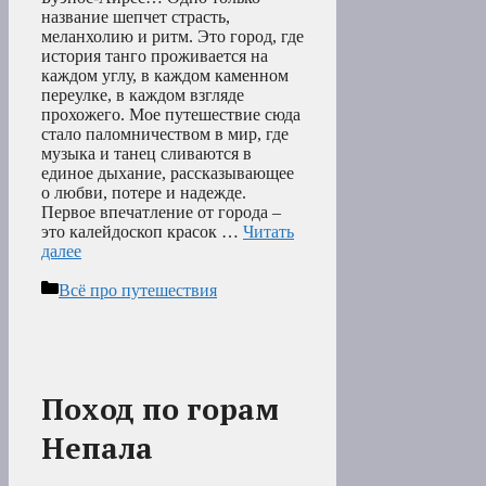
название шепчет страсть,
меланхолию и ритм. Это город, где
история танго проживается на
каждом углу, в каждом каменном
переулке, в каждом взгляде
прохожего. Мое путешествие сюда
стало паломничеством в мир, где
музыка и танец сливаются в
единое дыхание, рассказывающее
о любви, потере и надежде.
Первое впечатление от города –
это калейдоскоп красок …
Читать
далее
Рубрики
Всё про путешествия
Поход по горам
Непала