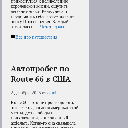
прикоснуться к великолепию
королевской жизни, ощутить
дыхание эпохи Ренессанса и
представить себя гостем на балу в
эпоху Просвещения. Каждый
замок здесь …
Читать далее
Рубрики
Всё про путешествия
Автопробег по
Route 66 в США
2 декабря, 2025
от
admin
Route 66 – это не просто дорога,
это легенда, символ американской
мечты, дух свободы и
приключений, воплощенный в
асфальте. Когда-то она связывала