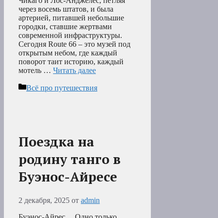
Чикаго и Лос-Анджелес, петляя
через восемь штатов, и была
артерией, питавшей небольшие
городки, ставшие жертвами
современной инфраструктуры.
Сегодня Route 66 – это музей под
открытым небом, где каждый
поворот таит историю, каждый
мотель …
Читать далее
Рубрики
Всё про путешествия
Поездка на
родину танго в
Буэнос-Айресе
2 декабря, 2025
от
admin
Буэнос-Айрес… Одно только