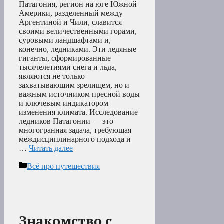
Патагония, регион на юге Южной
Америки, разделенный между
Аргентиной и Чили, славится
своими величественными горами,
суровыми ландшафтами и,
конечно, ледниками. Эти ледяные
гиганты, сформированные
тысячелетиями снега и льда,
являются не только
захватывающим зрелищем, но и
важным источником пресной воды
и ключевым индикатором
изменения климата. Исследование
ледников Патагонии — это
многогранная задача, требующая
междисциплинарного подхода и
…
Читать далее
Рубрики
Всё про путешествия
Знакомство с