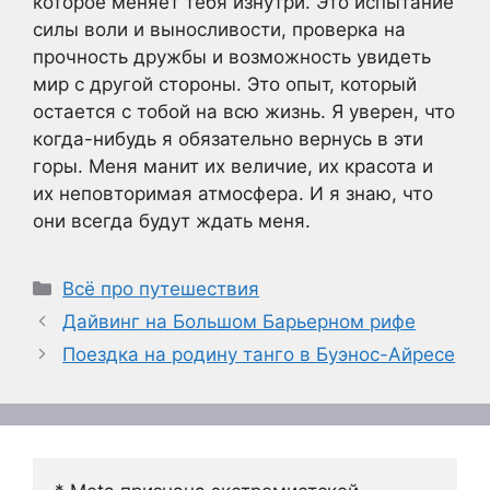
которое меняет тебя изнутри. Это испытание
силы воли и выносливости, проверка на
прочность дружбы и возможность увидеть
мир с другой стороны. Это опыт, который
остается с тобой на всю жизнь. Я уверен, что
когда-нибудь я обязательно вернусь в эти
горы. Меня манит их величие, их красота и
их неповторимая атмосфера. И я знаю, что
они всегда будут ждать меня.
Рубрики
Всё про путешествия
Дайвинг на Большом Барьерном рифе
Поездка на родину танго в Буэнос-Айресе