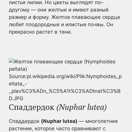
листья лилии. Но цветы выглядят по–
другому — они желтые и имеют разный
размер и форму. Желтое плавающее сердце
любит плодородные и илистые почвы. Он
прекрасно растет в тени.
Source:pl.wikipedia.org/wiki/Plik:Nymphoides_p
eltata_-
_plav%C3%ADn_%C5%A1t%C3%ADtnat%C3%B
D.JPG
Спаддердок
(Nuphar lutea)
Спаддердок
(Nuphar lutea)
— многолетнее
растение, которое часто сравнивают с