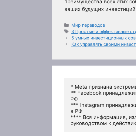
преимущества всех этих со
ваших будущих инвестиций
Рубрики
Мир переводов
Метки
3 Простые и эффективные ст
5 умных инвестиционных сов
Как управлять своими инве
* Meta признана экстрем
** Facebook принадлежит
РФ
*** Instagram принадлеж
в РФ 
**** Вся информация, из
руководством к действи