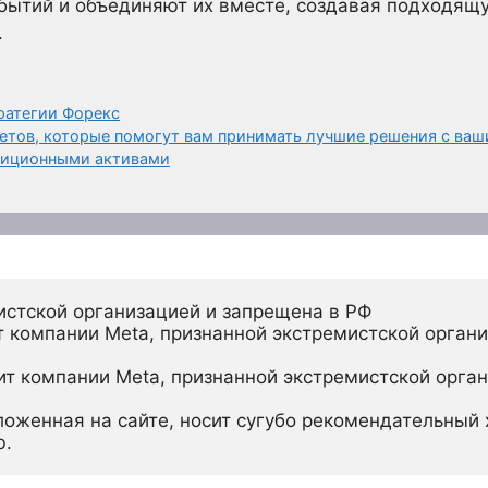
бытий и объединяют их вместе, создавая подходящ
.
ратегии Форекс
етов, которые помогут вам принимать лучшие решения с ва
стиционными активами
истской организацией и запрещена в РФ
 компании Meta, признанной экстремистской органи
ит компании Meta, признанной экстремистской орган
ложенная на сайте, носит сугубо рекомендательный х
ю.