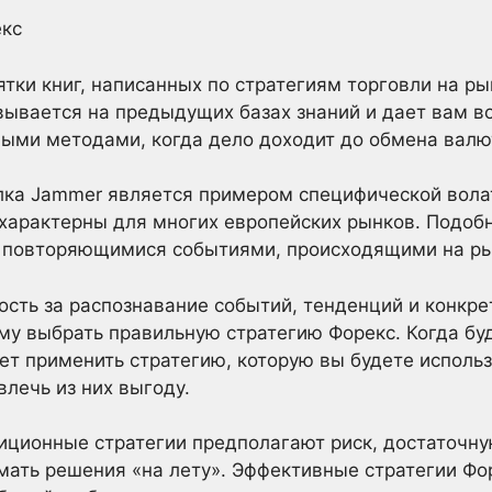
екс
тки книг, написанных по стратегиям торговли на р
вывается на предыдущих базах знаний и дает вам 
ными методами, когда дело доходит до обмена валю
лка Jammer является примером специфической вола
характерны для многих европейских рынков. Подобн
 повторяющимися событиями, происходящими на ры
ость за распознавание событий, тенденций и конкр
ему выбрать правильную стратегию Форекс. Когда б
ет применить стратегию, которую вы будете использ
влечь из них выгоду.
тиционные стратегии предполагают риск, достаточн
мать решения «на лету». Эффективные стратегии Фо