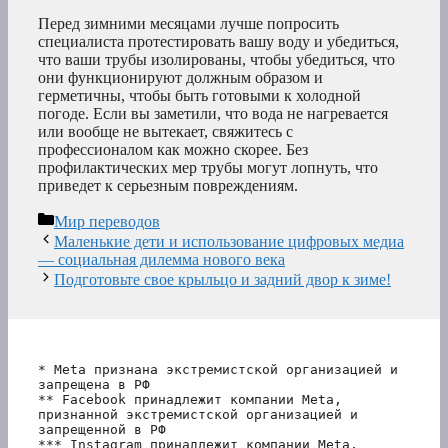
Перед зимними месяцами лучше попросить
специалиста протестировать вашу воду и убедиться,
что ваши трубы изолированы, чтобы убедиться, что
они функционируют должным образом и
герметичны, чтобы быть готовыми к холодной
погоде. Если вы заметили, что вода не нагревается
или вообще не вытекает, свяжитесь с
профессионалом как можно скорее. Без
профилактических мер трубы могут лопнуть, что
приведет к серьезным повреждениям.
Рубрики
Мир переводов
Маленькие дети и использование цифровых медиа
— социальная дилемма нового века
Подготовьте свое крыльцо и задний двор к зиме!
* Meta признана экстремистской организацией и 
запрещена в РФ
** Facebook принадлежит компании Meta, 
признанной экстремистской организацией и 
запрещенной в РФ
*** Instagram принадлежит компании Meta, 