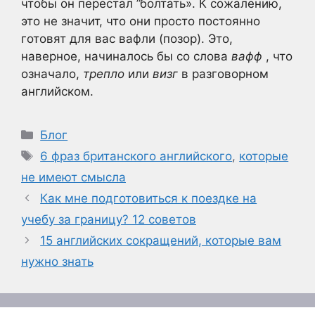
чтобы он перестал ”болтать». К сожалению,
это не значит, что они просто постоянно
готовят для вас вафли (позор). Это,
наверное, начиналось бы со слова
вафф
, что
означало,
трепло
или
визг
в разговорном
английском.
Рубрики
Блог
Метки
6 фраз британского английского
,
которые
не имеют смысла
Как мне подготовиться к поездке на
учебу за границу? 12 советов
15 английских сокращений, которые вам
нужно знать