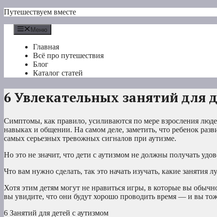
Перейти
Путешествуем вместе
к
содержимому
Меню
Главная
Всё про путешествия
Блог
Каталог статей
6 Увлекательных занятий для 
Симптомы, как правило, усиливаются по мере взросления людей
навыках и общении. На самом деле, заметить, что ребенок разви
самых серьезных тревожных сигналов при аутизме.
Но это не значит, что дети с аутизмом не должны получать удо
Что вам нужно сделать, так это начать изучать, какие занятия л
Хотя этим детям могут не нравиться игры, в которые вы обычно
вы увидите, что они будут хорошо проводить время — и вы тож
6 Занятий для детей с аутизмом