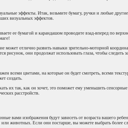
изуальные эффекты. Итак, возьмите бумагу, ручки и любые други
ваших визуальных эффектов.
ываете ее бумагой и карандашом проводите взад-вперед по верхн
маге!
ятие может отлично развить навыки зрительно-моторной координа
тся рисунок, они продолжат использовать глаза, чтобы следить за
жен всеми цветами, на которые он будет смотреть, всеми тексту
ет создать.
кать их так, как он хочет, это поможет ему уменьшить сенсорны
ческих расстройств.
нные вами изображения будут зависеть от возраста вашего ребен
ы или животных. Если они постарше, вы можете выбрать более 