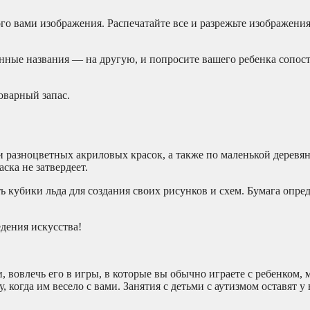
о вами изображения. Распечатайте все и разрежьте изображения
анные названия — на другую, и попросите вашего ребенка сопос
оварный запас.
 и разноцветных акриловых красок, а также по маленькой деревя
ска не затвердеет.
ть кубики льда для создания своих рисунков и схем. Бумага опре
едения искусства!
, вовлечь его в игры, в которые вы обычно играете с ребенком, 
, когда им весело с вами. Занятия с детьми с аутизмом оставят у