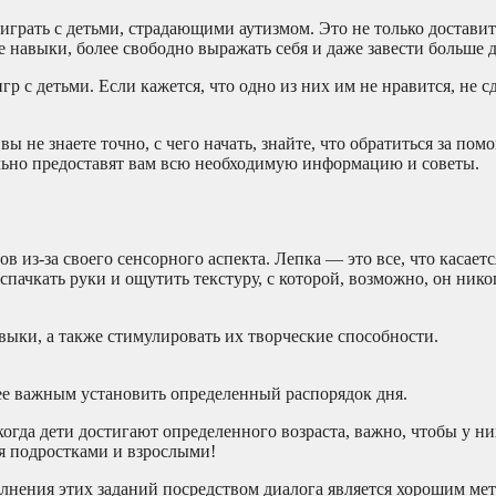
грать с детьми, страдающими аутизмом. Это не только доставит
 навыки, более свободно выражать себя и даже завести больше д
 с детьми. Если кажется, что одно из них им не нравится, не сд
вы не знаете точно, с чего начать, знайте, что обратиться за по
тельно предоставят вам всю необходимую информацию и советы.
в из-за своего сенсорного аспекта. Лепка — это все, что касаетс
спачкать руки и ощутить текстуру, с которой, возможно, он нико
выки, а также стимулировать их творческие способности.
олее важным установить определенный распорядок дня.
 когда дети достигают определенного возраста, важно, чтобы у н
ся подростками и взрослыми!
лнения этих заданий посредством диалога является хорошим мет