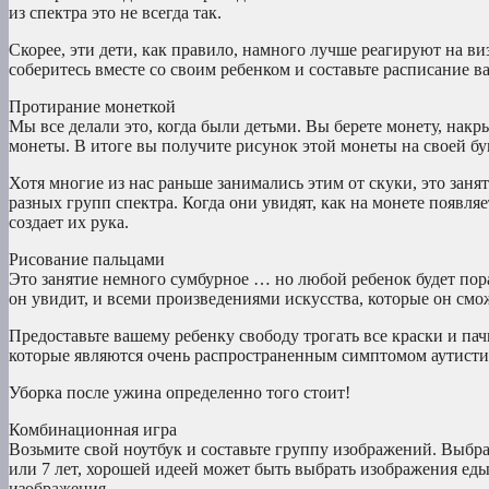
из спектра это не всегда так.
Скорее, эти дети, как правило, намного лучше реагируют на в
соберитесь вместе со своим ребенком и составьте расписание 
Протирание монеткой
Мы все делали это, когда были детьми. Вы берете монету, накр
монеты. В итоге вы получите рисунок этой монеты на своей бу
Хотя многие из нас раньше занимались этим от скуки, это зан
разных групп спектра. Когда они увидят, как на монете появляе
создает их рука.
Рисование пальцами
Это занятие немного сумбурное … но любой ребенок будет пора
он увидит, и всеми произведениями искусства, которые он смож
Предоставьте вашему ребенку свободу трогать все краски и пач
которые являются очень распространенным симптомом аутисти
Уборка после ужина определенно того стоит!
Комбинационная игра
Возьмите свой ноутбук и составьте группу изображений. Выбра
или 7 лет, хорошей идеей может быть выбрать изображения ед
изображения.