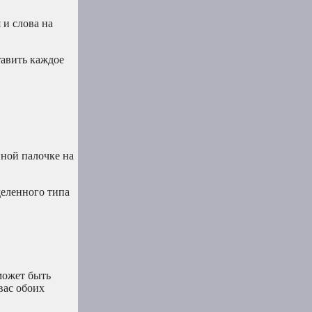
 и слова на
тавить каждое
нной палочке на
деленного типа
может быть
 вас обоих