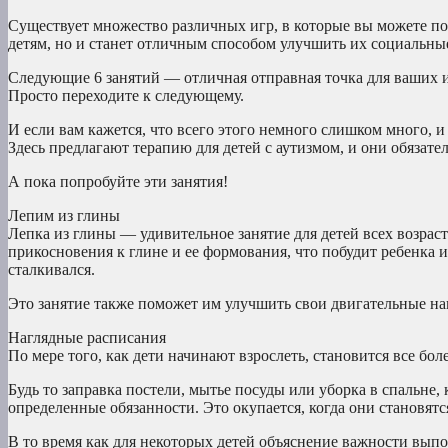
Существует множество различных игр, в которые вы можете пои
детям, но и станет отличным способом улучшить их социальные
Следующие 6 занятий — отличная отправная точка для ваших игр
Просто переходите к следующему.
И если вам кажется, что всего этого немного слишком много, и 
Здесь предлагают терапию для детей с аутизмом, и они обяза
А пока попробуйте эти занятия!
Лепим из глины
Лепка из глины — удивительное занятие для детей всех возрасто
прикосновения к глине и ее формования, что побудит ребенка и
сталкивался.
Это занятие также поможет им улучшить свои двигательные на
Наглядные расписания
По мере того, как дети начинают взрослеть, становится все б
Будь то заправка постели, мытье посуды или уборка в спальне,
определенные обязанности. Это окупается, когда они становят
В то время как для некоторых детей объяснение важности выпо