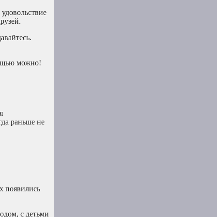
 удовольствие
рузей.
авайтесь.
мощью можно!
я
гда раньше не
их появились
одом, с детьми