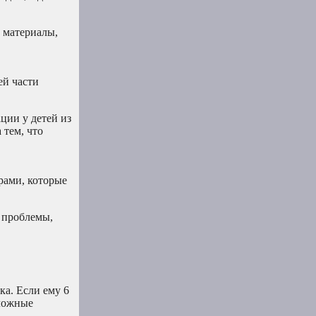
е материалы,
ей части
ции у детей из
 тем, что
рами, которые
е проблемы,
ка. Если ему 6
сложные