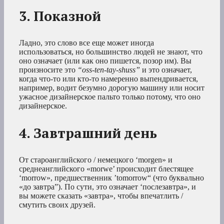
3. Показной
Ладно, это слово все еще может иногда
использоваться, но большинство людей не знают, что
оно означает (или как оно пишется, позор им). Вы
произносите это
“oss-ten-tay-shuss”
и это означает,
когда что-то или кто-то намеренно выпендривается,
например, водит безумно дорогую машину или носит
ужасное дизайнерское пальто только потому, что оно
дизайнерское.
4. Завтрашний день
От староанглийского / немецкого ‘morgen» и
среднеанглийского «morwe’ происходит блестящее
‘morrow», предшественник ’tomorrow“ (что буквально
«до завтра”). По сути, это означает ‘послезавтра», и
вы можете сказать «завтра», чтобы впечатлить /
смутить своих друзей.