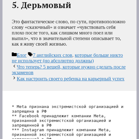
5. Дерьмовый
Это фантастическое слово, по сути, противоположно
слову «сказочный» и означает «чувствовать себя
плохо после того, как слишком много поел или
выпил», что в значительной степени описывает то,
как я живу своей жизнью.
Рубрики
Метки
Блог
7 английских слов
,
которые больше никто
не использует (но абсолютно должны)
Что теперь? 5 вещей, которые нужно сделать после
экзаменов
Как настроить своего ребенка на карьерный успех
* Meta признана экстремистской организацией и 
запрещена в РФ
** Facebook принадлежит компании Meta, 
признанной экстремистской организацией и 
запрещенной в РФ
*** Instagram принадлежит компании Meta, 
признанной экстремистской организацией и 