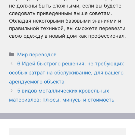
не должны быть сложными, если вы будете
следовать приведенным выше советам.
Обладая некоторыми базовыми знаниями и
правильной техникой, вы сможете перевезти
свою одежду в новый дом как профессионал.
Рубрики
Мир переводов
6 Идей быстрого решения, не требующих
особых затрат на обслуживание, для вашего
арендуемого объекта
5 видов металлических кровельных
материалов: плюсы, минусы и стоимость