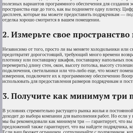
полезных вариантов программного обеспечения для создания э
пространства еще до того, как вы поднимете одну плитку. Ци
дисплеев, которые вы можете предоставить подрядчикам — под
отделка хорошо смотрится в вашем помещении.
2. Измерьте свое пространство
Независимо от того, просто ли вы меняете холодильники или 
предотвратят дорогостоящий, требующий много времени возвр
плотнику или поставщику шкафов, поставщику напольных покр
перемерить) длину стен, окон, высоту потолка, высоту столешн
подключения, светильники или что-либо еще, что может помеш
измерения, подключите их к программному обеспечению floorp
использовать для предоставления размеров подрядчикам и пос
3. Получите как минимум три
В условиях стремительно растущего рынка жилья и постоянной 
доходит до выбора компании для выполнения работ. Но если у
мы бы рекомендовали как минимум три — гарантирует, что вы 
предложений также гарантирует, что вы найдете подрядчика, к
Если ваш бюджет ограничен, сотрудничайте с подрядчиком, кот