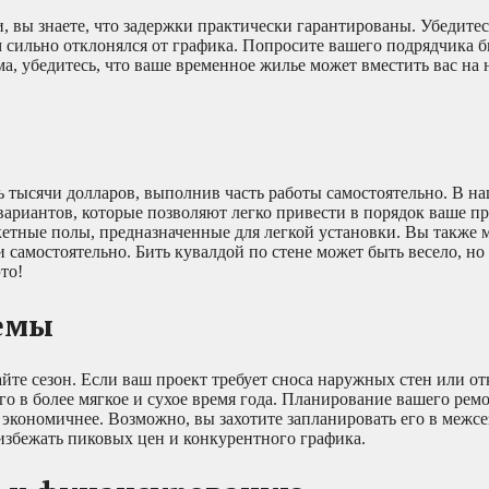
, вы знаете, что задержки практически гарантированы. Убедитес
м сильно отклонялся от графика. Попросите вашего подрядчика 
а, убедитесь, что ваше временное жилье может вместить вас на
ть тысячи долларов, выполнив часть работы самостоятельно. В н
ариантов, которые позволяют легко привести в порядок ваше пр
етные полы, предназначенные для легкой установки. Вы также 
 самостоятельно. Бить кувалдой по стене может быть весело, но 
то!
лемы
йте сезон. Если ваш проект требует сноса наружных стен или о
о в более мягкое и сухое время года. Планирование вашего рем
 экономичнее. Возможно, вы захотите запланировать его в межс
избежать пиковых цен и конкурентного графика.