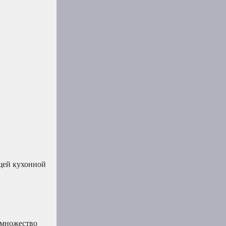
щей кухонной
 множество