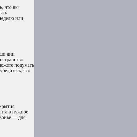
ь, что вы
быть
 неделю или
аши дни
остранство.
можете подумать
убедитесь, что
ткрытия
онта в нужное
езонье — для