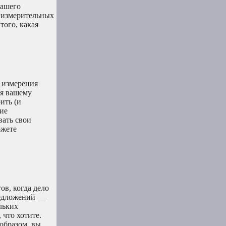
вашего
х измерительных
того, какая
е измерения
ия вашему
ить (и
кие
вать свои
ожете
ов, когда дело
редложений —
льких
 что хотите.
образом, вы