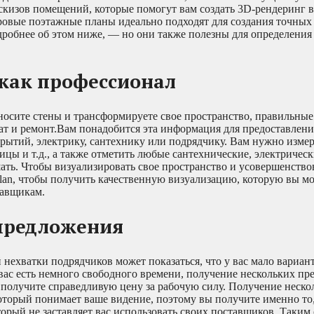
скизов помещений, которые помогут вам создать 3D-рендеринг 
фровые поэтажные планы идеально подходят для создания точны
робнее об этом ниже, — но они также полезны для определения 
 как профессионал
сносите стены и трансформируете свое пространство, правильны
ат и ремонт.Вам понадобится эта информация для предоставлен
ытий, электрику, сантехнику или подрядчику. Вам нужно измер
ицы и т.д., а также отметить любые сантехнические, электричес
ать. Чтобы визуализировать свое пространство и усовершенство
lan, чтобы получить качественную визуализацию, которую вы м
тавщикам.
 предложения
нехватки подрядчиков может показаться, что у вас мало вариант
 вас есть немного свободного времени, получение нескольких п
получите справедливую цену за рабочую силу. Получение неско
оторый понимает ваше видение, поэтому вы получите именно то,
орый не заставляет вас использовать своих поставщиков. Таким 