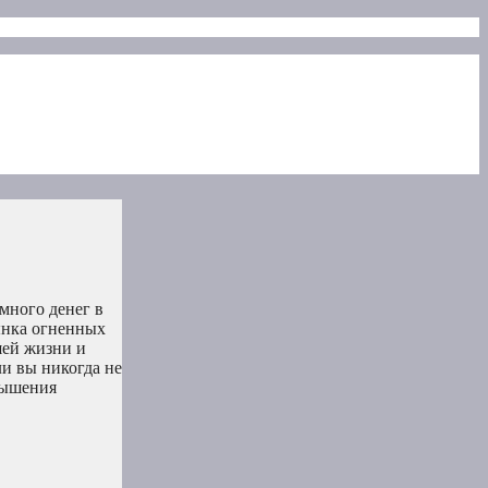
много денег в
ынка огненных
шей жизни и
и вы никогда не
евышения