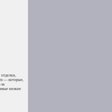
 отделки,
ram — которые,
-за
самые низкие