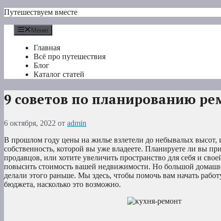
Перейти
Путешествуем вместе
к
содержимому
Меню
Главная
Всё про путешествия
Блог
Каталог статей
9 советов по планированию ре
6 октября, 2022
от
admin
В прошлом году цены на жилье взлетели до небывалых высот, и
собственность, которой вы уже владеете. Планируете ли вы п
продавцов, или хотите увеличить пространство для себя и сво
повысить стоимость вашей недвижимости. Но большой домашни
делали этого раньше. Мы здесь, чтобы помочь вам начать рабо
бюджета, насколько это возможно.