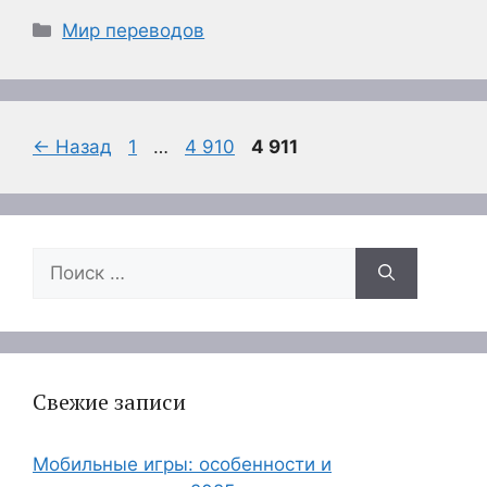
Рубрики
Мир переводов
Страница
Страница
Страница
←
Назад
1
…
4 910
4 911
Поиск:
Свежие записи
Мобильные игры: особенности и