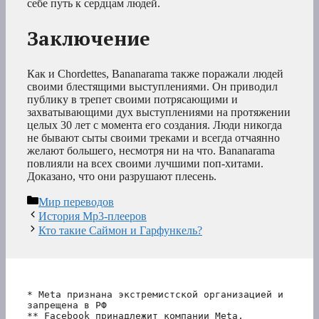
себе путь к сердцам людей.
Заключение
Как и Chordettes, Bananarama также поражали людей
своими блестящими выступлениями. Он приводил
публику в трепет своими потрясающими и
захватывающими дух выступлениями на протяжении
целых 30 лет с момента его создания. Люди никогда
не бывают сыты своими треками и всегда отчаянно
желают большего, несмотря ни на что. Bananarama
повлияли на всех своими лучшими поп-хитами.
Доказано, что они разрушают плесень.
Рубрики
Мир переводов
История Mp3-плееров
Кто такие Саймон и Гарфункель?
* Meta признана экстремистской организацией и 
запрещена в РФ
** Facebook принадлежит компании Meta, 