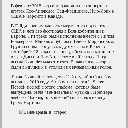
В феврале 2018 года они дали четыре концерта в
штатах Лос-Анджелес, Сан-Франциско, Нью-Йорк в
США и Торонто в Канаде.
В Гайд-парке им удалось сыграть треки для шоу в
США и летнего фестиваля в Великобритании и
Европе. Эти треки были исполнены вместе с Нилом
Роджерсом, Майклом Бублом и Ваном Моррисоном.
Группа снова вернулась к дуэту Сары и Керен в
сентябре 2018 года и, наконец, объявила о концертах
в Сан-Диего и Лос-Анджелесе в 2019 году. Люди
всегда были без ума от треков Bananarama, которые
были выпущены и утолили их музыкальный голод.
Также было объявлено, что 11-й студийный альбом
выйдет в 2019 году. Альбом назывался In Stereo.
Первой песней с этого альбома, которая была
выпущена, была “Танцевальная музыка”. Премьера
альбома “looking for someone” состоялась на шоу
Грэма Нортона.