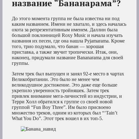
название “Бананарама”?
До этого момента группа не была известна ни под
каким названием. Имени не хватало, и здесь началась
охота за репрезентативным именем. Даллин была
большой поклонницей Roxy Music и начала изучать
названия их песен, где она нашла Pyjamarama. Кроме
того, трио подумало, что банан — хорошая
приставка, а также звучит тропически. Итак, они,
наконец, придумали название Bananarama для своей
группы.
Затем трек был выпущен и занял 92-е место в чартах
Великобритании. Это было не менее чем
великодушное достижение. Это даже еще больше
укрепило уверенность тройняшек. Затем трек
привлек внимание мега-личностей из индустрии, и
Терри Холл обратился к группе со своей новой
группой “Fun Boy Three”. Им было присвоено
множество треков, одним из которых был “‘Tain’t
What You Do”. Этот трек вошел в их топ-5.