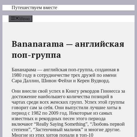
Перейти
Путешествуем вместе
к
содержимому
Меню
Bananarama — английская
поп-группа
Бананарама — английская поп-группа, созданная в
1980 году в сотрудничестве трех друзей по имени
Сара Даллин, Шивон Фейхи и Керен Вудворд.
Они внесли свой успех в Книгу рекордов Гиннесса за
достижение наибольшего количества позиций в
чартах среди всех женских групп. Успех этой группы
говорит сам за себя. Они выпустили лучшие хиты в
период с 1982 по 2009 год. Некоторые из самых
известных и рекордных песен этого периода
включают “Really Saying Something”, “Любовь первой
степени”, “Застенчивый мальчик” и многие другие.
Многие из этих хитов попали в топ-10