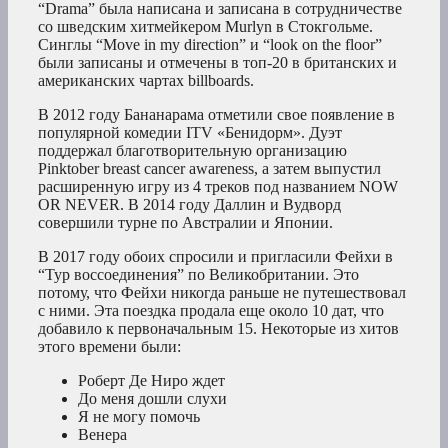
“Drama” была написана и записана в сотрудничестве
со шведским хитмейкером Murlyn в Стокгольме.
Синглы “Move in my direction” и “look on the floor”
были записаны и отмечены в топ-20 в британских и
американских чартах billboards.
В 2012 году Бананарама отметили свое появление в
популярной комедии ITV «Бенидорм». Дуэт
поддержал благотворительную организацию
Pinktober breast cancer awareness, а затем выпустил
расширенную игру из 4 треков под названием NOW
OR NEVER. В 2014 году Даллин и Вудворд
совершили турне по Австралии и Японии.
В 2017 году обоих спросили и пригласили Фейхи в
“Тур воссоединения” по Великобритании. Это
потому, что Фейхи никогда раньше не путешествовал
с ними. Эта поездка продала еще около 10 дат, что
добавило к первоначальным 15. Некоторые из хитов
этого времени были:
Роберт Де Ниро ждет
До меня дошли слухи
Я не могу помочь
Венера