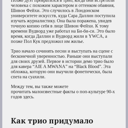
Позже дуэт превратился в трио, когда они встретили
человека с похожим характером и оттенком обаяния,
Шивон Фейхи. Это случилось в Лондонском
университете искусств, куда Сара Даллин поступила
изучать журналистику. Она была поражена, увидев
точную копию себя в лице Шивон Фейхи. К тому
времени Вудворд уже работал на Би-би-си. Это было
время, когда Даллин и Вудворд жили в YWCA, а
позже Пол Кук предложил им жилье.
Трио начало сочинять песни и выступать на сцене с
бесконечной уверенностью. Раньше они выступали
для своих друзей. Первое в истории демо трио было
для кавера “AIE A MWANA” на “Black Blood”. Эта
обложка, которую они выучили фонетически, была
спета на суахили.
Между тем, вы также можете
прочитать малоизвестные факты о поп-культуре 90-х
годов здесь.
Как трио придумало