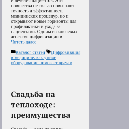
и лечения пациентов. Эти
новшества не только повышают
точность и эффективность
медицинских процедур, но и
открывают новые горизонты для
профилактики и ухода за
пациентами. Одним из ключевых
аспектов цифровизации в …
Читать далее
Рубрики
Метки
Каталог статей
Цифровизация
в медицине: как умное
оборудование помогает врачам
Свадьба на
теплоходе:
преимущества