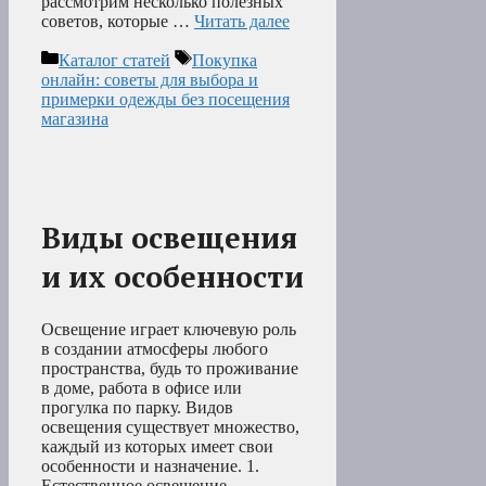
рассмотрим несколько полезных
советов, которые …
Читать далее
Рубрики
Метки
Каталог статей
Покупка
онлайн: советы для выбора и
примерки одежды без посещения
магазина
Виды освещения
и их особенности
Освещение играет ключевую роль
в создании атмосферы любого
пространства, будь то проживание
в доме, работа в офисе или
прогулка по парку. Видов
освещения существует множество,
каждый из которых имеет свои
особенности и назначение. 1.
Естественное освещение