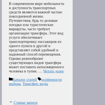
В современном мире мобильность
и доступность транспортных
средств являются важной частью
повседневной жизни.
Путешествия, будь то деловые
поездки или туристические
маршруты, часто требуют
организации трансфера. Этот вид
услуги обеспечивает
транспортировку пассажиров из
одного пункта в другой и
представляет собой удобный и
надежный способ перемещения.
Однако разнообразие
существующих видов трансфера
может поставить непосвященного
человека в тупик. …
Читать далее
Рубрики
Метки
Каталог статей
особенности
выбора
,
Трансфер: виды
Старые записи