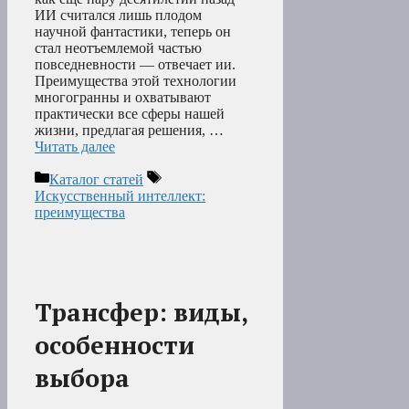
ИИ считался лишь плодом
научной фантастики, теперь он
стал неотъемлемой частью
повседневности — отвечает ии.
Преимущества этой технологии
многогранны и охватывают
практически все сферы нашей
жизни, предлагая решения, …
Читать далее
Рубрики
Метки
Каталог статей
Искусственный интеллект:
преимущества
Трансфер: виды,
особенности
выбора