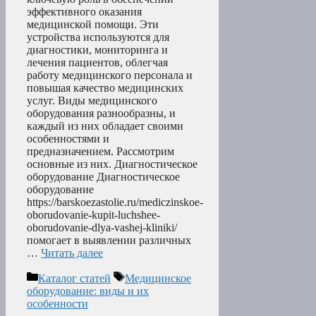
эффективного оказания
медицинской помощи. Эти
устройства используются для
диагностики, мониторинга и
лечения пациентов, облегчая
работу медицинского персонала и
повышая качество медицинских
услуг. Виды медицинского
оборудования разнообразны, и
каждый из них обладает своими
особенностями и
предназначением. Рассмотрим
основные из них. Диагностическое
оборудование Диагностическое
оборудование
https://barskoezastolie.ru/mediczinskoe-
oborudovanie-kupit-luchshee-
oborudovanie-dlya-vashej-kliniki/
помогает в выявлении различных
…
Читать далее
Рубрики
Метки
Каталог статей
Медицинское
оборудование: виды и их
особенности