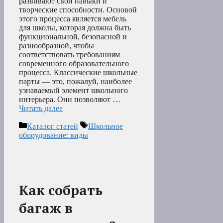
развивают свои навыки и
творческие способности. Основой
этого процесса является мебель
для школы, которая должна быть
функциональной, безопасной и
разнообразной, чтобы
соответствовать требованиям
современного образовательного
процесса. Классические школьные
парты — это, пожалуй, наиболее
узнаваемый элемент школьного
интерьера. Они позволяют …
Читать далее
Рубрики
Метки
Каталог статей
Школьное
оборудование: виды
Как собрать
багаж в