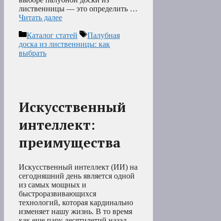
лиственницы — это определить …
Читать далее
Рубрики
Метки
Каталог статей
Палубная
доска из лиственницы: как
выбрать
Искусственный
интеллект:
преимущества
Искусственный интеллект (ИИ) на
сегодняшний день является одной
из самых мощных и
быстроразвивающихся
технологий, которая кардинально
изменяет нашу жизнь. В то время
как еще пару десятилетий назад