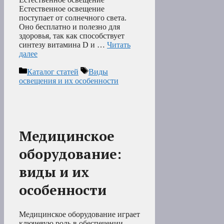
Естественное освещение
поступает от солнечного света.
Оно бесплатно и полезно для
здоровья, так как способствует
синтезу витамина D и …
Читать
далее
Рубрики
Метки
Каталог статей
Виды
освещения и их особенности
Медицинское
оборудование:
виды и их
особенности
Медицинское оборудование играет
ключевую роль в обеспечении