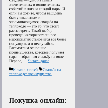
Свадьба — одно из самых
значительных и волнительных
событий в жизни каждой пары. И
если вы хотите, чтобы ваш день
был уникальным и
запоминающимся, свадьба на
теплоходе — это то, что стоит
рассмотреть. Такой выбор
проведения торжественного
мероприятия становится все более
популярным и неслучайно.
Рассмотрим основные
преимущества, которые получает
пара, выбравшая свадьбу на воде.
Первое, …
Читать далее
Рубрики
Метки
Каталог статей
Свадьба на
теплоходе: преимущества
Покупка онлайн: