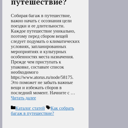
путешествие?
Собирая багаж в путешествие,
важно начать с осознания цели
поездки и ее длительности.
Каждое путешествие уникально,
поэтому перед сбором вещей
следует подумать о климатических
условиях, запланированных
мероприятиях и культурных
особенностях места назначения.
Прежде чем приступать к
упаковке, составьте список
необходимого
https://www.atorus.ru/node/58175.
Это поможет не забыть важные
вещи и избежать сборов в
последний момент. Начните с …
Читать далее
Рубрики
Метки
Каталог статей
Как собрать
багаж в путешествие?