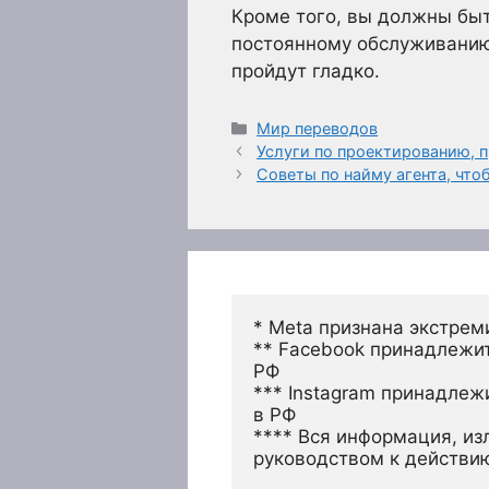
Кроме того, вы должны бы
постоянному обслуживанию 
пройдут гладко.
Рубрики
Мир переводов
Услуги по проектированию, 
Советы по найму агента, чт
* Meta признана экстрем
** Facebook принадлежит
РФ
*** Instagram принадлеж
в РФ 
**** Вся информация, из
руководством к действи