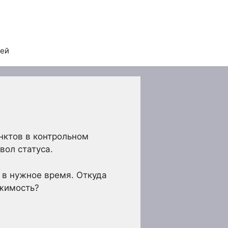
тей
унктов в контрольном
вол статуса.
 в нужное время. Откуда
ижимость?