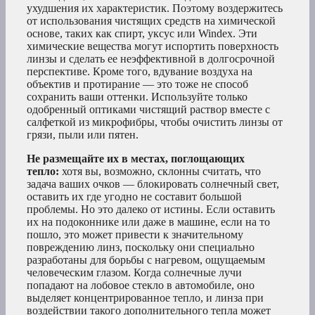
ухудшения их характеристик. Поэтому воздержитесь
от использования чистящих средств на химической
основе, таких как спирт, уксус или Windex. Эти
химические вещества могут испортить поверхность
линзы и сделать ее неэффективной в долгосрочной
перспективе. Кроме того, вдувание воздуха на
объектив и протирание — это тоже не способ
сохранить ваши оттенки. Используйте только
одобренный оптиками чистящий раствор вместе с
салфеткой из микрофибры, чтобы очистить линзы от
грязи, пыли или пятен.
Не размещайте их в местах, поглощающих
тепло:
хотя вы, возможно, склонны считать, что
задача ваших очков — блокировать солнечный свет,
оставить их где угодно не составит большой
проблемы. Но это далеко от истины. Если оставить
их на подоконнике или даже в машине, если на то
пошло, это может привести к значительному
повреждению линз, поскольку они специально
разработаны для борьбы с нагревом, ощущаемым
человеческим глазом. Когда солнечные лучи
попадают на лобовое стекло в автомобиле, оно
выделяет концентрированное тепло, и линза при
воздействии такого дополнительного тепла может