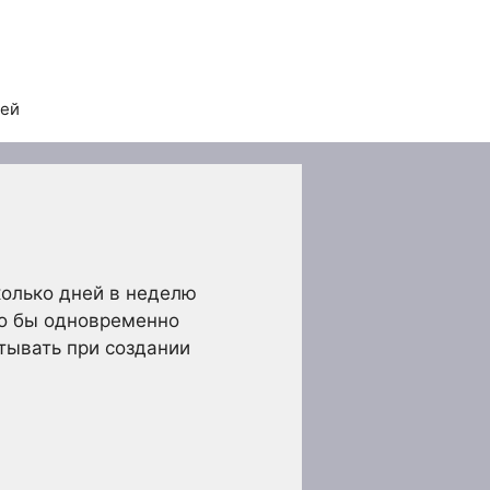
тей
колько дней в неделю
ло бы одновременно
тывать при создании