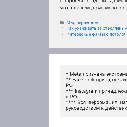
Попробуйте отделить домаш
что в вашем доме можно со
Рубрики
Мир переводов
Как ухаживать за стеклянны
Интересные факты о потолоч
* Meta признана экстрем
** Facebook принадлежит
РФ
*** Instagram принадлеж
в РФ 
**** Вся информация, из
руководством к действи