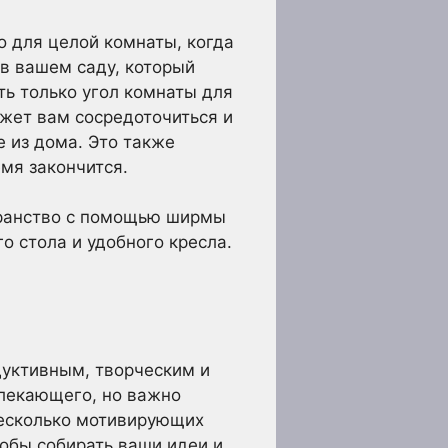
о для целой комнаты, когда
 в вашем саду, который
ть только угол комнаты для
ожет вам сосредоточиться и
е из дома. Это также
емя закончится.
странство с помощью ширмы
о стола и удобного кресла.
дуктивным, творческим и
влекающего, но важно
несколько мотивирующих
тобы собирать ваши идеи и