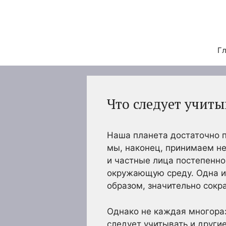
Перейти
к
содержимому
Гл
Что следует учит
Наша планета достаточно п
мы, наконец, принимаем не
и частные лица постепенно
окружающую среду. Одна из
образом, значительно сокр
Однако не каждая многораз
следует учитывать и други