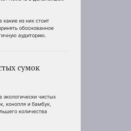
 какие из них стоит
 принять обоснованное
огичную аудиторию.
стых сумок
а экологически чистых
к, конопля и бамбук,
ольшего количества