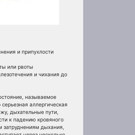
снения и припухлости
ты или рвоты
слезотечения и чихания до
состояние, называемое
о серьезная аллергическая
жу, дыхательные пути,
сти к падению кровяного
ым затруднениям дыхания,
аступает через несколько