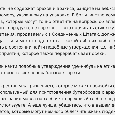
еты не содержат орехов и арахиса, зайдите на веб-с
номеру, указанному на упаковке. В большинстве ком
, которые могут точно ответить на вопросы об алле
то в продукте нет орехов, — это прочитать этикетку
итания, продаваемых в Соединенных Штатах, должн
ща — или может содержать — какой-либо из наибол
ь в состоянии найти подобные утверждения где-ниб
едприятии, которое также перерабатывает орехи.
и найти подобные утверждения где-нибудь на этике
которое также перерабатывает орехи.
екрестным загрязнением, которое может произойти с
 используемый для приготовления бутербродов с ара
мазывания масла на хлеб и что ореховый хлеб не по
используете. А еще лучше, убедитесь, что в вашем д
ветов, которые могут немного облегчить жизнь люд