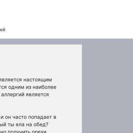
тей
е является настоящим
ется одним из наиболее
 аллергий является
и он часто попадает в
рый ты ела на обед?
но получить орехи.