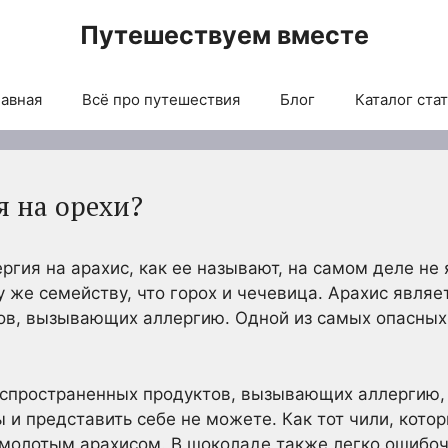
Путешествуем вместе
авная
Всё про путешествия
Блог
Каталог ста
я на орехи?
ергия на арахис, как ее называют, на самом деле н
у же семейству, что горох и чечевица. Арахис явля
ов, вызывающих аллергию. Одной из самых опасных
спространенных продуктов, вызывающих аллергию, 
 и представить себе не можете. Как тот чили, кото
молотым арахисом. В шоколаде также легко ошибоч