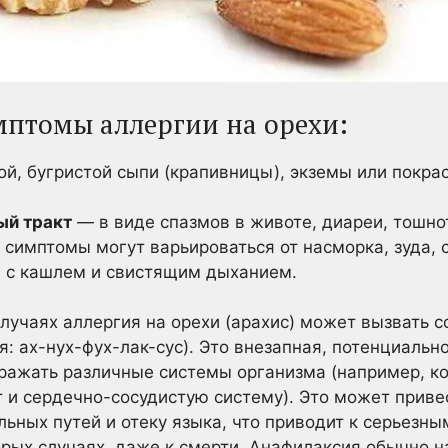
мптомы аллергии на орехи:
й, бугристой сыпи (крапивницы), экземы или покра
й тракт
— в виде спазмов в животе, диареи, тошно
симптомы могут варьироваться от насморка, зуда, 
 с кашлем и свистящим дыханием.
лучаях аллергия на орехи (арахис) может вызвать 
я: ах-нух-фух-лак-сус). Это внезапная, потенциальн
ражать различные системы организма (например, ко
и сердечно-сосудистую систему). Это может приве
ьных путей и отеку языка, что приводит к серьезн
торых случаях, даже к смерти. Анафилаксия обычно н