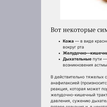
Вот некоторые си
Кожа
— в виде красно
вокруг рта
Желудочно—кишечны
Дыхательные
пути — 
возникновения астмы
В действительно тяжелых с
анафилаксией (произноситс
реакция, которая может по
желудочно-кишечный тракт 
давления, сужению дыхател
потере сознания и, в неко