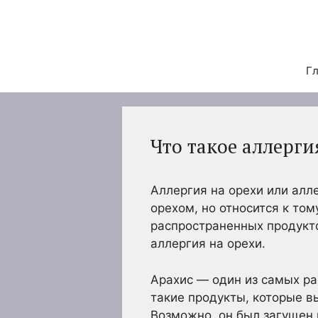
Перейти
к
содержимому
Гл
Что такое аллерги
Аллергия на орехи или алл
орехом, но относится к том
распространенных продукт
аллергия на орехи.
Арахис — один из самых ра
такие продукты, которые вы
Возможно, он был загущен 