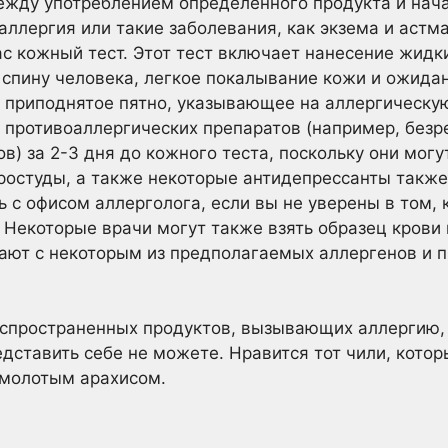
ежду употреблением определенного продукта и нача
аллергия или такие заболевания, как экзема и астм
ас кожный тест. Этот тест включает нанесение жидк
 спину человека, легкое покалывание кожи и ожидан
, приподнятое пятно, указывающее на аллергическу
 противоаллергических препаратов (например, без
) за 2-3 дня до кожного теста, поскольку они могут
ростуды, а также некоторые антидепрессанты также
ь с офисом аллерголога, если вы не уверены в том,
. Некоторые врачи могут также взять образец крови 
ают с некоторым из предполагаемых аллергенов и п
спространенных продуктов, вызывающих аллергию, 
едставить себе не можете. Нравится тот чили, котор
 молотым арахисом.