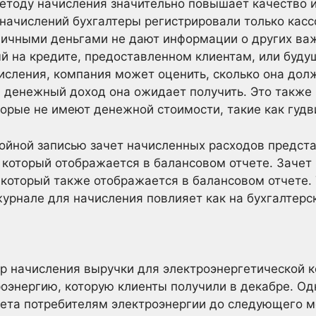
методу начисления значительно повышает качество
 начислений бухгалтеры регистрировали только касс
личными деньгами не дают информации о других ва
ый на кредите, предоставленном клиентам, или буду
исления, компания может оценить, сколько она дол
й денежный доход она ожидает получить. Это также
торые не имеют денежной стоимости, такие как гудв
войной записью зачет начисленных расходов предста
 который отображается в балансовом отчете. Зачет
 который также отображается в балансовом отчете.
урнале для начисления повлияет как на бухгалтерски
р начисления выручки для электроэнергетической 
оэнергию, которую клиенты получили в декабре. О
ета потребителям электроэнергии до следующего м