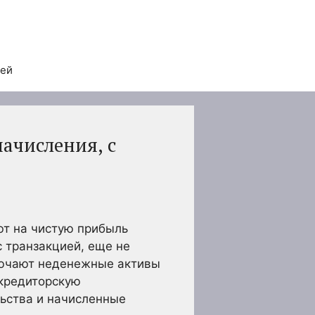
тей
начисления, с
ют на чистую прибыль
с транзакцией, еще не
ключают неденежные активы
 кредиторскую
ьства и начисленные