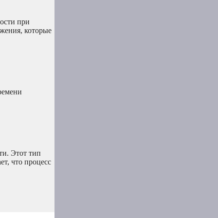
ности при
ажения, которые
времени
ти. Этот тип
ет, что процесс