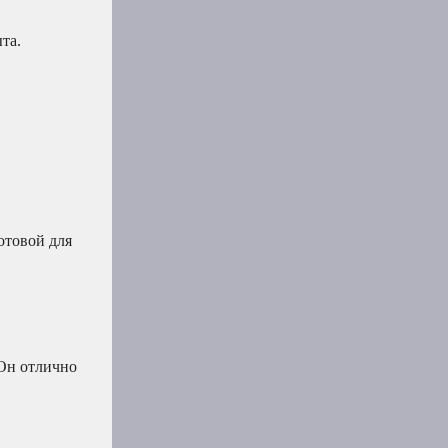
та.
отовой для
 Он отлично