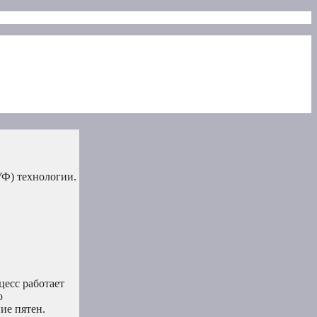
УФ) технологии.
есс работает
ю
ие пятен.