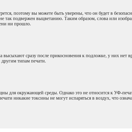
рется, поэтому вы можете быть уверены, что он будет в безопас
 не так подвержен выцветанию. Таким образом, слова или изобр
мени ни прошло.
ла высыхают сразу после прикосновения к подложке, у них нет 
к другим типам печати.
едны для окружающей среды. Однако это не относится к УФ-печа
ечати никакие токсины не могут испаряться в воздух, что означа