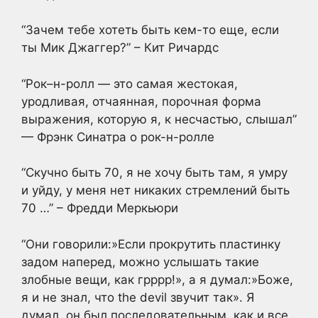
“Зачем тебе хотеть быть кем-то еще, если
ты Мик Джаггер?” – Кит Ричардс
“Рок–н-ролл — это самая жестокая,
уродливая, отчаянная, порочная форма
выражения, которую я, к несчастью, слышал”
— Фрэнк Синатра о рок-н-ролле
“Скучно быть 70, я не хочу быть там, я умру
и уйду, у меня нет никаких стремлений быть
70 …” – Фредди Меркьюри
“Они говорили:»Если прокрутить пластинку
задом наперед, можно услышать такие
злобные вещи, как грррр!», а я думал:»Боже,
я и не знал, что the devil звучит так». Я
думал, он был последовательным, как и все