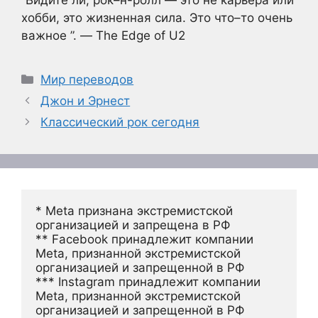
“Видите ли, рок–н-ролл — это не карьера или
хобби, это жизненная сила. Это что–то очень
важное ”. — The Edge of U2
Рубрики
Мир переводов
Джон и Эрнест
Классический рок сегодня
* Meta признана экстремистской 
организацией и запрещена в РФ
** Facebook принадлежит компании 
Meta, признанной экстремистской 
организацией и запрещенной в РФ
*** Instagram принадлежит компании 
Meta, признанной экстремистской 
организацией и запрещенной в РФ 