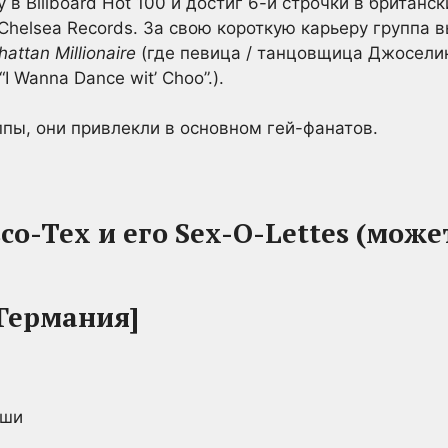
 в Billboard Hot 100 и достиг 6-й строчки в британс
helsea Records. За свою короткую карьеру группа 
attan Millionaire
(где певица / танцовщица Джоселин
I Wanna Dance wit’ Choo”.).
пы, они привлекли в основном гей-фанатов.
co-Tex и его Sex-O-Lettes (може
[Германия]
ыши