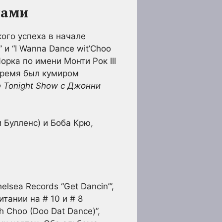
шами
кого успеха в начале
 и “I Wanna Dance wit’Choo
рка по имени Монти Рок III
время был кумиром
 Tonight Show с Джонни
 Булленс) и Боба Крю,
lsea Records “Get Dancin’”,
тании на # 10 и # 8
 Choo (Doo Dat Dance)”,