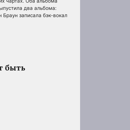
ких чартах. Оба альбома
выпустила два альбома:
 Браун записала бэк-вокал
т быть