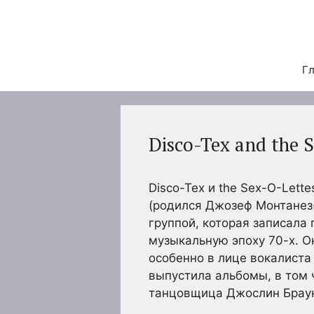
Перейти
к
содержимому
Гл
Disco-Tex and the 
Disco-Tex и the Sex-O-Lett
(родился Джозеф Монтанез
группой, которая записала п
музыкальную эпоху 70-х. 
особенно в лице вокалиста 
выпустила альбомы, в том
танцовщица Джослин Браун