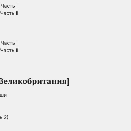
Часть I
Часть II
Часть I
Часть II
 [Великобритания]
ыши
ь 2)