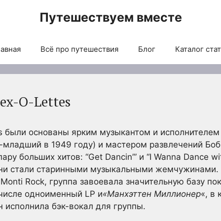
Путешествуем вместе
авная
Всё про путешествия
Блог
Каталог ста
Sex-O-Lettes
es были основаны ярким музыкантом и исполнителем 
-младший в 1949 году) и мастером развлечений Боб
ару больших хитов: “Get Dancin’” и “I Wanna Dance wi
Они стали старинными музыкальными жемчужинами. 
Monti Rock, группа завоевала значительную базу по
 числе одноименный LP и
«Манхэттен Миллионер
«, в
 исполнила бэк-вокал для группы.