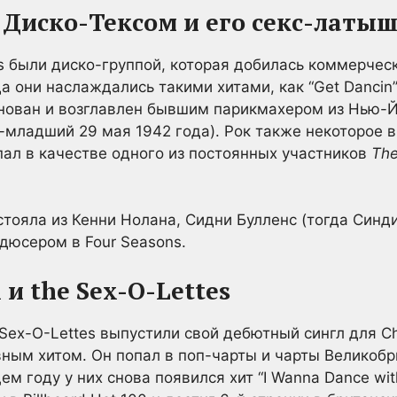
 Диско-Тексом и его секс-латы
es были диско-группой, которая добилась коммерчес
а они наслаждались такими хитами, как “Get Dancin’”
основан и возглавлен бывшим парикмахером из Нью-Йо
-младший 29 мая 1942 года). Рок также некоторое 
пал в качестве одного из постоянных участников
The
стояла из Кенни Нолана, Сидни Булленс (тогда Синди
дюсером в Four Seasons.
 и the Sex-O-Lettes
 Sex-O-Lettes выпустили свой дебютный сингл для Che
ным хитом. Он попал в поп-чарты и чарты Великобри
м году у них снова появился хит “I Wanna Dance with