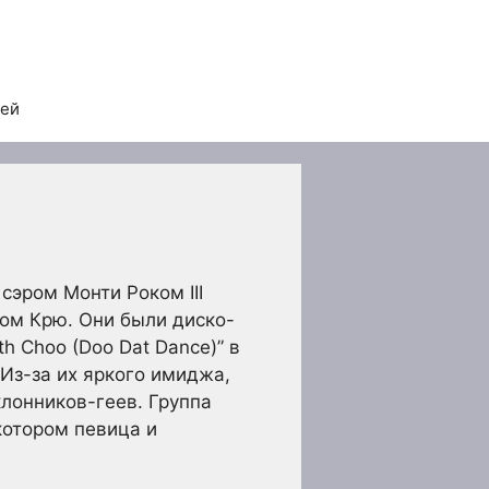
тей
сэром Монти Роком III
ом Крю. Они были диско-
th Choo (Doo Dat Dance)” в
Из-за их яркого имиджа,
клонников-геев. Группа
 котором певица и