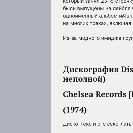
который занял 23-ю строчку
были выпущены на лейбле C
одноименный альбом и
Manh
на многих треках, включая “
Из-за модного имиджа груп
Дискография Dis
неполной)
Chelsea Records 
(1974)
Диско-Текс и его секс-лат