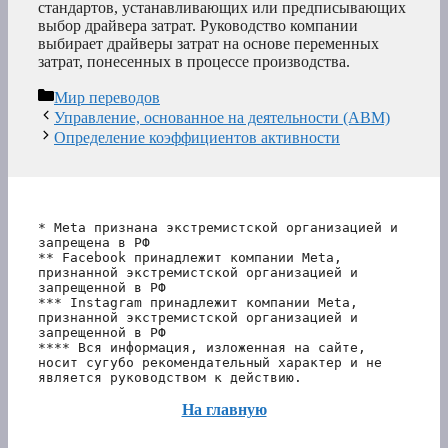
стандартов, устанавливающих или предписывающих
выбор драйвера затрат. Руководство компании
выбирает драйверы затрат на основе переменных
затрат, понесенных в процессе производства.
Рубрики
Мир переводов
Управление, основанное на деятельности (ABM)
Определение коэффициентов активности
* Meta признана экстремистской организацией и 
запрещена в РФ
** Facebook принадлежит компании Meta, 
признанной экстремистской организацией и 
запрещенной в РФ
*** Instagram принадлежит компании Meta, 
признанной экстремистской организацией и 
запрещенной в РФ 
**** Вся информация, изложенная на сайте, 
носит сугубо рекомендательный характер и не 
является руководством к действию.
На главную