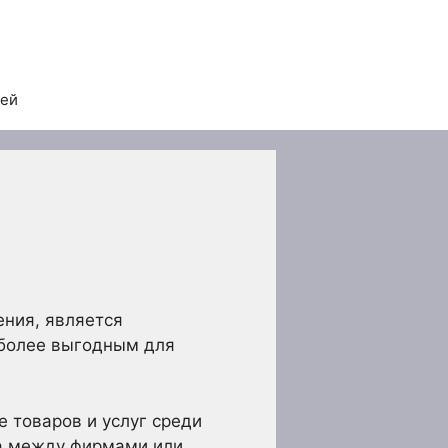
тей
ения, является
иболее выгодным для
 товаров и услуг среди
ла между фирмами или