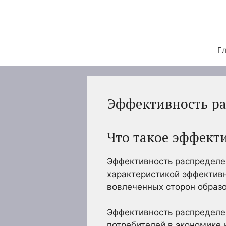
Перейти
к
содержимому
Гл
Эффективность р
Что такое эффект
Эффективность распределен
характеристикой эффективн
вовлеченных сторон образ
Эффективность распределен
потребителей в экономике