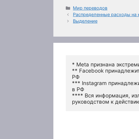
Рубрики
Мир переводов
Распределенные расходы на 
Выделение
* Meta признана экстрем
** Facebook принадлежит
РФ
*** Instagram принадлеж
в РФ 
**** Вся информация, из
руководством к действи