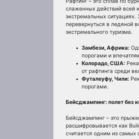
Рафтинг – это сплав по бу
слаженных действий всей 
экстремальных ситуациях. 
перевернуться в ледяной в
экстремального туризма.
Замбези, Африка:
Одн
порогами и впечатл
Колорадо, США:
Река
от рафтинга среди ве
Футалеуфу, Чили:
Рек
порогами.
Бейсджампинг: полет без 
Бейсджампинг – это прыжк
расшифровывается как Build
считается одним из самых 