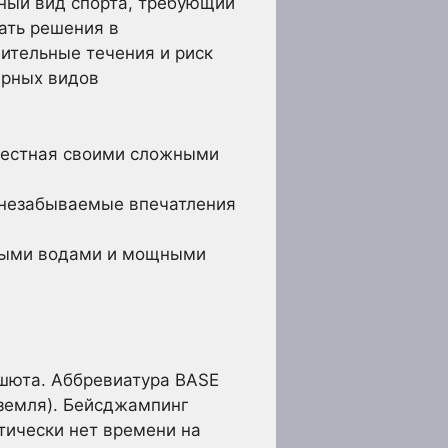
дный вид спорта, требующий
ать решения в
ительные течения и риск
ярных видов
вестная своими сложными
 незабываемые впечатления
стыми водами и мощными
ашюта. Аббревиатура BASE
 (земля). Бейсджампинг
тически нет времени на