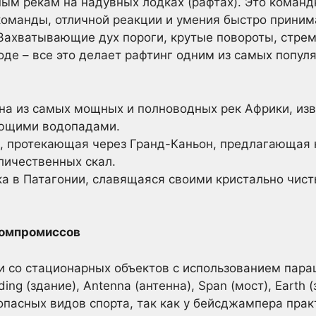
рным рекам на надувных лодках (рафтах). Это коман
команды, отличной реакции и умения быстро приним
Захватывающие дух пороги, крутые повороты, стрем
оде – все это делает рафтинг одним из самых попул
а из самых мощных и полноводных рек Африки, из
яющими водопадами.
, протекающая через Гранд-Каньон, предлагающая
личественных скал.
а в Патагонии, славящаяся своими кристально чи
компромиссов
и со стационарных объектов с использованием пар
ing (здание), Antenna (антенна), Span (мост), Earth
опасных видов спорта, так как у бейсджампера прак