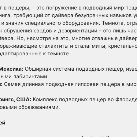
г в пещеры, – это погружение в подводный мир пеще
инга, требующий от дайвера безупречных навыков у
 и знания специального оборудования. Темнота, ог
к обрушения сводов и дезориентации – это лишь час
вера. Но, несмотря на это, многие отважные дайве
ораживающие сталактиты и сталагмиты, кристально
адаптированные к темноте.
Мексика:
Обширная система подводных пещер, изве
ными лабиринтами.
:
Самая длинная подводная гипсовая пещера в мир
рингс, США:
Комплекс подводных пещер во Флориде
ковыми образованиями.
ей