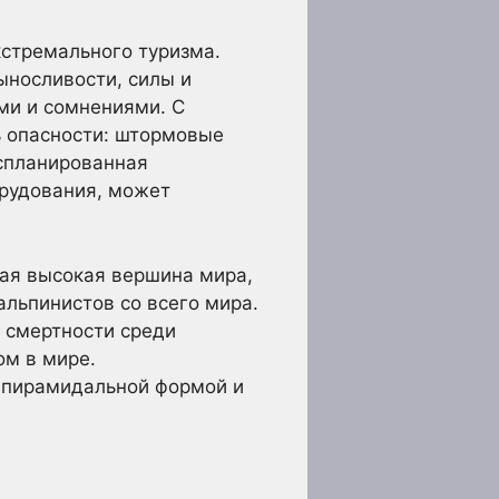
кстремального туризма.
ыносливости, силы и
ами и сомнениями. С
ь опасности: штормовые
 спланированная
орудования, может
ая высокая вершина мира,
льпинистов со всего мира.
 смертности среди
ом в мире.
й пирамидальной формой и