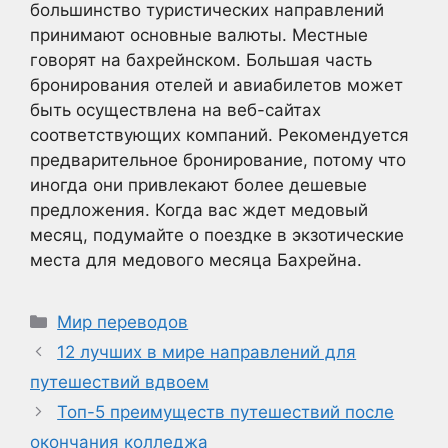
большинство туристических направлений
принимают основные валюты. Местные
говорят на бахрейнском. Большая часть
бронирования отелей и авиабилетов может
быть осуществлена на веб-сайтах
соответствующих компаний. Рекомендуется
предварительное бронирование, потому что
иногда они привлекают более дешевые
предложения. Когда вас ждет медовый
месяц, подумайте о поездке в экзотические
места для медового месяца Бахрейна.
Рубрики
Мир переводов
12 лучших в мире направлений для
путешествий вдвоем
Топ-5 преимуществ путешествий после
окончания колледжа